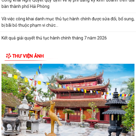
bàn thành phố Hải Phòng
Về việc công khai danh mục thủ tục hành chính được sửa đổi, bổ sung,
bị bãi bỏ thuộc phạm vi chức...
Kết quả giải quyết thủ tục hành chính tháng 7 năm 2026
XÃ BÌNH GIANG TỔ CHỨC TẬP HUẤN VỀ HỆ THỐNG QUẢN LÝ CHẤT
THƯ VIỆN ẢNH
LƯỢNG THEO TIÊU CHUẨN QUỐC GIA TCVN...
UBND xã triển khai giải quyết chế độ chính sách đối với người hoạt
động không chuyên trách ở thôn
Nghị quyết Về việc quy định mức chi thăm chúc tết Nguyên đán, thăm
hỏi ốm đau, trợ cấp đối với một...
Bình Giang triển khai Kế hoạch lấy mẫu hài cốt liệt sĩ
Xã Bình Giang học tập nghị quyết Hôi nghị lần thứ ba Ban Chấp hành
Trung ương Đảng khóa XIV