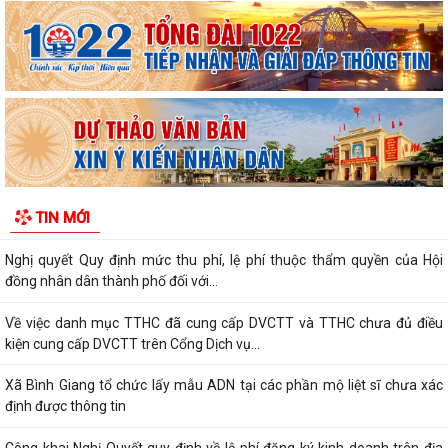
Lãnh đạo xã Bình Giang kiểm tra tiến độ thi công các công trình trên
địa bàn
Về việc công khai danh mục thủ tục hành chính được sửa đổi, bổ sung,
thay thế, bị bãi bỏ thuộc...
Về việc công khai thủ tục hành chính ban hành mới, được sửa đổi, bổ
sung thuộc phạm vi chức năng...
Thông báo Về việc công khai danh sách đề nghị tặng, truy tặng “Huy
TIN MỚI
chương Thanh niên xung phong vẻ...
Nghị quyết Quy định mức thu phí, lệ phí thuộc thẩm quyền của Hội
đồng nhân dân thành phố đối với...
Về việc danh mục TTHC đã cung cấp DVCTT và TTHC chưa đủ điều
kiện cung cấp DVCTT trên Cổng Dịch vụ...
Xã Bình Giang tổ chức lấy mẫu ADN tại các phần mộ liệt sĩ chưa xác
định được thông tin
Công khai Nghị Quyết quy định về lệ phí đăng ký kinh doanh trên địa