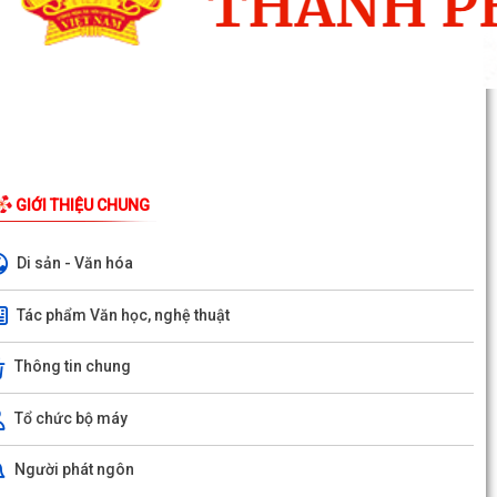
GIỚI THIỆU CHUNG
Di sản - Văn hóa
Tác phẩm Văn học, nghệ thuật
Thông tin chung
Tổ chức bộ máy
 Bình Giang tổ chức Hội nghị giao ban Bí thư chi bộ các thôn trên địa
n xã
Người phát ngôn