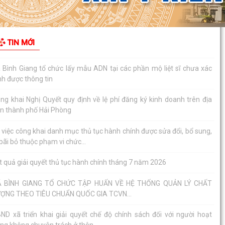
ng khai Nghị Quyết quy định về lệ phí đăng ký kinh doanh trên địa
n thành phố Hải Phòng
 việc công khai danh mục thủ tục hành chính được sửa đổi, bổ sung,
TIN MỚI
 bãi bỏ thuộc phạm vi chức...
t quả giải quyết thủ tục hành chính tháng 7 năm 2026
 BÌNH GIANG TỔ CHỨC TẬP HUẤN VỀ HỆ THỐNG QUẢN LÝ CHẤT
ỢNG THEO TIÊU CHUẨN QUỐC GIA TCVN...
ND xã triển khai giải quyết chế độ chính sách đối với người hoạt
ng không chuyên trách ở thôn
hị quyết Về việc quy định mức chi thăm chúc tết Nguyên đán, thăm
i ốm đau, trợ cấp đối với một...
nh Giang triển khai Kế hoạch lấy mẫu hài cốt liệt sĩ
 Bình Giang học tập nghị quyết Hôi nghị lần thứ ba Ban Chấp hành
ung ương Đảng khóa XIV