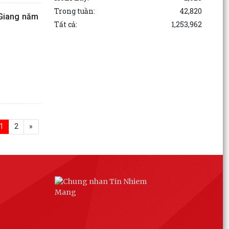
Trong tuần:
42,820
 Giang năm
Tất cả:
1,253,962
1
2
»