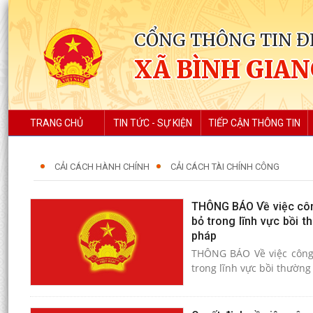
CỔNG THÔNG TIN Đ
XÃ BÌNH GIA
TRANG CHỦ
TIN TỨC - SỰ KIỆN
TIẾP CẬN THÔNG TIN
CẢI CÁCH HÀNH CHÍNH
CẢI CÁCH TÀI CHÍNH CÔNG
THÔNG BÁO Về việc công
bỏ trong lĩnh vực bồi 
pháp
THÔNG BÁO Về việc công khai bố danh mục thủ tục hành chính được sửa đổi, bổ sung và bị bãi bỏ