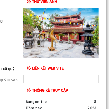
THƯ VIỆN ẢNH
Nghị quyết Quy định mức thu phí, lệ phí thuộc
thẩm quyền của Hội đồng nhân dân thành phố
đối với...
ng
LIÊN KẾT WEB SITE
 xã quý III
uý III và 9
THỐNG KÊ TRUY CẬP
Đang online:
8
Hôm nay:
2,023