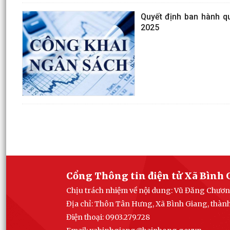
Quyết định ban hành q
2025
Cổng Thông tin điện tử Xã Bình 
Chịu trách nhiệm về nội dung: Vũ Đăng Chươn
Địa chỉ: Thôn Tân Hưng, Xã Bình Giang, thàn
Điện thoại: 0903.279.728