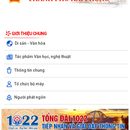
GIỚI THIỆU CHUNG
Di sản - Văn hóa
Tác phẩm Văn học, nghệ thuật
Thông tin chung
Tổ chức bộ máy
Xã Bình Giang tổ chức Hội nghị giao ban Bí thư chi bộ các thôn trên địa
Người phát ngôn
bàn xã
Lãnh đạo xã Bình Giang kiểm tra tiến độ thi công các công trình trên
địa bàn
Về việc công khai danh mục thủ tục hành chính được sửa đổi, bổ sung,