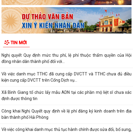
thay thế, bị bãi bỏ thuộc...
Về việc công khai thủ tục hành chính ban hành mới, được sửa đổi, bổ
sung thuộc phạm vi chức năng...
Thông báo Về việc công khai danh sách đề nghị tặng, truy tặng “Huy
TIN MỚI
chương Thanh niên xung phong vẻ...
Nghị quyết Quy định mức thu phí, lệ phí thuộc thẩm quyền của Hội
đồng nhân dân thành phố đối với...
Về việc danh mục TTHC đã cung cấp DVCTT và TTHC chưa đủ điều
kiện cung cấp DVCTT trên Cổng Dịch vụ...
Xã Bình Giang tổ chức lấy mẫu ADN tại các phần mộ liệt sĩ chưa xác
định được thông tin
Công khai Nghị Quyết quy định về lệ phí đăng ký kinh doanh trên địa
bàn thành phố Hải Phòng
Về việc công khai danh mục thủ tục hành chính được sửa đổi, bổ sung,