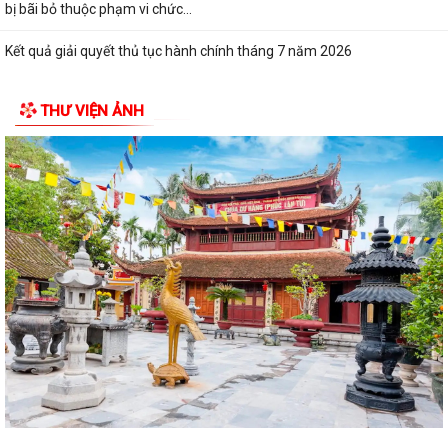
bị bãi bỏ thuộc phạm vi chức...
Kết quả giải quyết thủ tục hành chính tháng 7 năm 2026
XÃ BÌNH GIANG TỔ CHỨC TẬP HUẤN VỀ HỆ THỐNG QUẢN LÝ CHẤT
THƯ VIỆN ẢNH
LƯỢNG THEO TIÊU CHUẨN QUỐC GIA TCVN...
UBND xã triển khai giải quyết chế độ chính sách đối với người hoạt
động không chuyên trách ở thôn
Nghị quyết Về việc quy định mức chi thăm chúc tết Nguyên đán, thăm
hỏi ốm đau, trợ cấp đối với một...
Bình Giang triển khai Kế hoạch lấy mẫu hài cốt liệt sĩ
Xã Bình Giang học tập nghị quyết Hôi nghị lần thứ ba Ban Chấp hành
Trung ương Đảng khóa XIV
Về việc phê duyệt quy trình nội bộ giải quyết thủ tục hành chính thuộc
phạm vi chức năng của Sở...
Về việc khai bố thủ tục hành chính nội bộ được sửa đổi, bổ sung thuộc