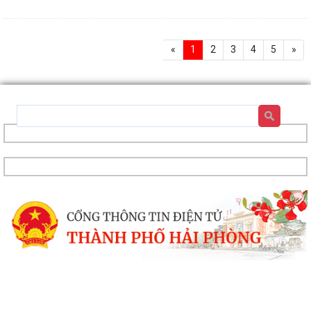
«
1
2
3
4
5
»