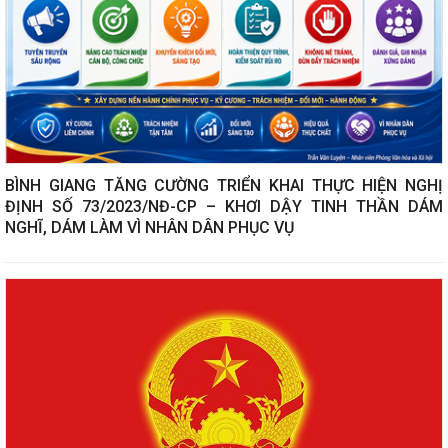
BÌNH GIANG TĂNG CƯỜNG TRIỂN KHAI THỰC HIỆN NGHỊ
ĐỊNH SỐ 73/2023/NĐ-CP – KHƠI DẬY TINH THẦN DÁM
NGHĨ, DÁM LÀM VÌ NHÂN DÂN PHỤC VỤ