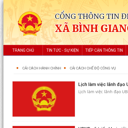
CỔNG THÔNG TIN Đ
XÃ BÌNH GIA
TRANG CHỦ
TIN TỨC - SỰ KIỆN
TIẾP CẬN THÔNG TIN
CẢI CÁCH HÀNH CHÍNH
CẢI CÁCH CHẾ ĐỘ CÔNG VỤ
Lịch làm việc lãnh đạo
Lịch làm việc lãnh đạo U