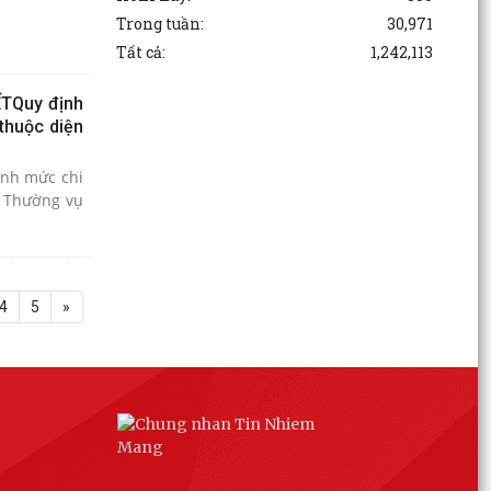
Trong tuần:
30,971
Tất cả:
1,242,113
ẾTQuy định
thuộc diện
ịnh mức chi
n Thường vụ
4
5
»