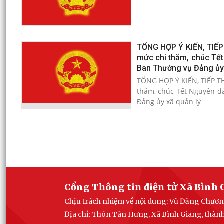
TỔNG HỢP Ý KIẾN, TIẾP
mức chi thăm, chúc Tết 
Ban Thường vụ Đảng ủy 
TỔNG HỢP Ý KIẾN, TIẾP T
thăm, chúc Tết Nguyên đá
Đảng ủy xã quản lý
Cổng Thông tin điện tử Xã Bình 
Chịu trách nhiệm về nội dung: Vũ Đăng Chươn
Địa chỉ: Thôn Tân Hưng, Xã Bình Giang, thàn