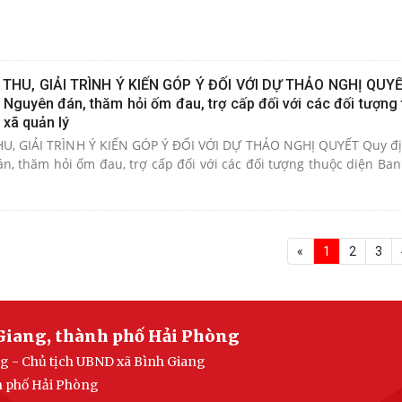
 THU, GIẢI TRÌNH Ý KIẾN GÓP Ý ĐỐI VỚI DỰ THẢO NGHỊ QUY
Nguyên đán, thăm hỏi ốm đau, trợ cấp đối với các đối tượng 
xã quản lý
HU, GIẢI TRÌNH Ý KIẾN GÓP Ý ĐỐI VỚI DỰ THẢO NGHỊ QUYẾT Quy đ
n, thăm hỏi ốm đau, trợ cấp đối với các đối tượng thuộc diện Ba
«
1
2
3
Giang, thành phố Hải Phòng
g - Chủ tịch UBND xã Bình Giang
h phố Hải Phòng