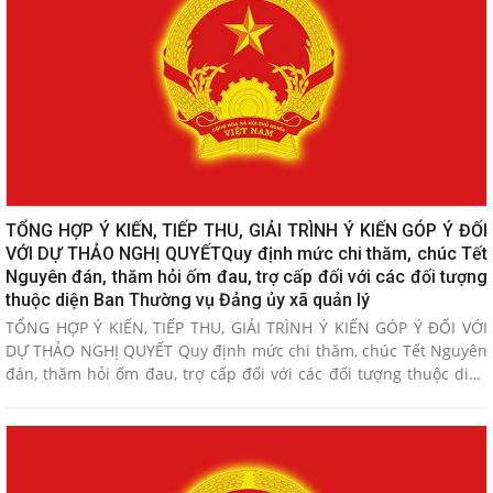
TỔNG HỢP Ý KIẾN, TIẾP THU, GIẢI TRÌNH Ý KIẾN GÓP Ý ĐỐI
VỚI DỰ THẢO NGHỊ QUYẾTQuy định mức chi thăm, chúc Tết
Nguyên đán, thăm hỏi ốm đau, trợ cấp đối với các đối tượng
thuộc diện Ban Thường vụ Đảng ủy xã quản lý
TỔNG HỢP Ý KIẾN, TIẾP THU, GIẢI TRÌNH Ý KIẾN GÓP Ý ĐỐI VỚI
DỰ THẢO NGHỊ QUYẾT Quy định mức chi thăm, chúc Tết Nguyên
đán, thăm hỏi ốm đau, trợ cấp đối với các đối tượng thuộc diện
Ban Thường vụ Đảng ủy xã quản lý