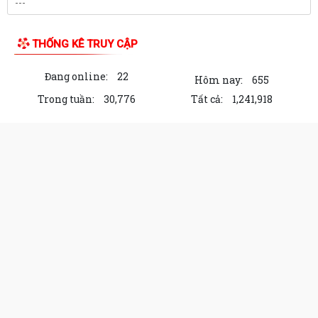
THỐNG KÊ TRUY CẬP
Đang online:
22
Hôm nay:
655
Trong tuần:
30,776
Tất cả:
1,241,918
Cổng Thông tin điện tử Xã Bình Giang,
thành phố Hải Phòng
Chịu trách nhiệm về nội dung: Vũ Đăng Chương - Chủ
tịch UBND xã Bình Giang
Địa chỉ: Thôn Tân Hưng, Xã Bình Giang, thành phố Hải
Phòng
Điện thoại: 0903.279.728
Email: xa
binhgiang@haiphong.gov.vn