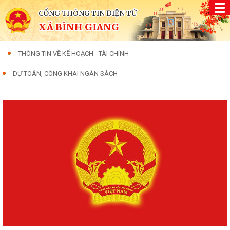
CỔNG THÔNG TIN ĐIỆN TỬ
XÃ BÌNH GIANG
THÔNG TIN VỀ KẾ HOẠCH - TÀI CHÍNH
DỰ TOÁN, CÔNG KHAI NGÂN SÁCH