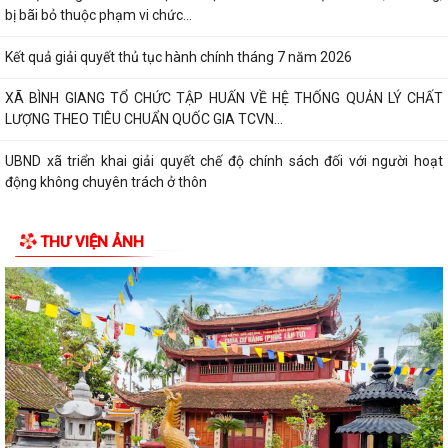
bị bãi bỏ thuộc phạm vi chức...
Kết quả giải quyết thủ tục hành chính tháng 7 năm 2026
XÃ BÌNH GIANG TỔ CHỨC TẬP HUẤN VỀ HỆ THỐNG QUẢN LÝ CHẤT
LƯỢNG THEO TIÊU CHUẨN QUỐC GIA TCVN...
UBND xã triển khai giải quyết chế độ chính sách đối với người hoạt
động không chuyên trách ở thôn
Nghị quyết Về việc quy định mức chi thăm chúc tết Nguyên đán, thăm
THƯ VIỆN ẢNH
hỏi ốm đau, trợ cấp đối với một...
Bình Giang triển khai Kế hoạch lấy mẫu hài cốt liệt sĩ
Xã Bình Giang học tập nghị quyết Hôi nghị lần thứ ba Ban Chấp hành
Trung ương Đảng khóa XIV
Về việc phê duyệt quy trình nội bộ giải quyết thủ tục hành chính thuộc
phạm vi chức năng của Sở...