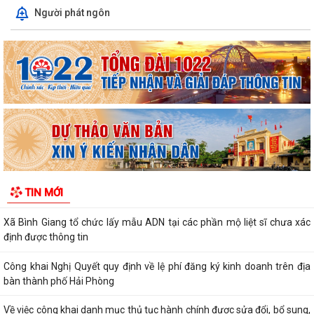
Về việc công khai danh mục thủ tục hành chính được sửa đổi, bổ sung,
Người phát ngôn
thay thế, bị bãi bỏ thuộc...
Về việc công khai thủ tục hành chính ban hành mới, được sửa đổi, bổ
sung thuộc phạm vi chức năng...
Thông báo Về việc công khai danh sách đề nghị tặng, truy tặng “Huy
chương Thanh niên xung phong vẻ...
Nghị quyết Quy định mức thu phí, lệ phí thuộc thẩm quyền của Hội
đồng nhân dân thành phố đối với...
Về việc danh mục TTHC đã cung cấp DVCTT và TTHC chưa đủ điều
TIN MỚI
kiện cung cấp DVCTT trên Cổng Dịch vụ...
Xã Bình Giang tổ chức lấy mẫu ADN tại các phần mộ liệt sĩ chưa xác
định được thông tin
Công khai Nghị Quyết quy định về lệ phí đăng ký kinh doanh trên địa
bàn thành phố Hải Phòng
Về việc công khai danh mục thủ tục hành chính được sửa đổi, bổ sung,