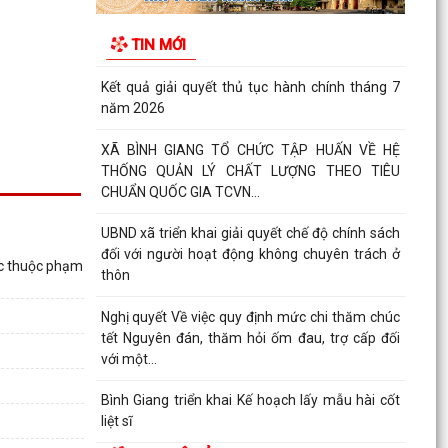
Về việc công khai danh mục thủ tục hành chính
được sửa đổi, bổ sung, bị bãi bỏ thuộc phạm vi
TIN MỚI
chức...
Kết quả giải quyết thủ tục hành chính tháng 7
năm 2026
XÃ BÌNH GIANG TỔ CHỨC TẬP HUẤN VỀ HỆ
THỐNG QUẢN LÝ CHẤT LƯỢNG THEO TIÊU
CHUẨN QUỐC GIA TCVN...
UBND xã triển khai giải quyết chế độ chính sách
đối với người hoạt động không chuyên trách ở
ớc thuộc phạm
thôn
Nghị quyết Về việc quy định mức chi thăm chúc
tết Nguyên đán, thăm hỏi ốm đau, trợ cấp đối
với một...
Bình Giang triển khai Kế hoạch lấy mẫu hài cốt
liệt sĩ