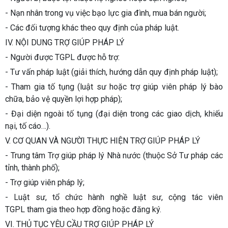
- Nạn nhân trong vụ việc bạo lực gia đình, mua bán người;
- Các đối tượng khác theo quy định của pháp luật.
IV. NỘI DUNG TRỢ GIÚP PHÁP LÝ
- Người được TGPL được hỗ trợ:
- Tư vấn pháp luật (giải thích, hướng dẫn quy định pháp luật);
- Tham gia tố tụng (luật sư hoặc trợ giúp viên pháp lý bào
chữa, bảo vệ quyền lợi hợp pháp);
- Đại diện ngoài tố tụng (đại diện trong các giao dịch, khiếu
nại, tố cáo…).
V. CƠ QUAN VÀ NGƯỜI THỰC HIỆN TRỢ GIÚP PHÁP LÝ
- Trung tâm Trợ giúp pháp lý Nhà nước (thuộc Sở Tư pháp các
tỉnh, thành phố);
- Trợ giúp viên pháp lý;
- Luật sư, tổ chức hành nghề luật sư, cộng tác viên
TGPL tham gia theo hợp đồng hoặc đăng ký.
VI. THỦ TỤC YÊU CẦU TRỢ GIÚP PHÁP LÝ