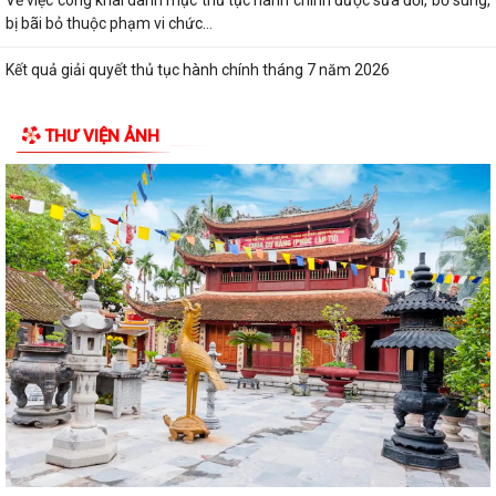
động không chuyên trách ở thôn
Nghị quyết Về việc quy định mức chi thăm chúc tết Nguyên đán, thăm
hỏi ốm đau, trợ cấp đối với một...
Bình Giang triển khai Kế hoạch lấy mẫu hài cốt liệt sĩ
THƯ VIỆN ẢNH
Xã Bình Giang học tập nghị quyết Hôi nghị lần thứ ba Ban Chấp hành
Trung ương Đảng khóa XIV
Về việc phê duyệt quy trình nội bộ giải quyết thủ tục hành chính thuộc
phạm vi chức năng của Sở...
Về việc khai bố thủ tục hành chính nội bộ được sửa đổi, bổ sung thuộc
phạm vi, chức năng quản lý...
Quyết định Về việc kiện toàn Ban chỉ đạo áp dụng, duy trì, cải tiến và
công bố Hệ thống quản lý...
ĐỜI ĐỜI GHI NHỚ CÔNG ƠN CÁC ANH HÙNG LIỆT SĨ, THƯƠNG BINH,
BỆNH BINH VÀ NGƯỜI CÓ CÔNG VỚI CÁCH MẠNG