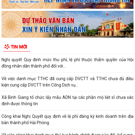
Nghị quyết Quy định mức thu phí, lệ phí thuộc thẩm quyền của Hội
đồng nhân dân thành phố đối với...
Về việc danh mục TTHC đã cung cấp DVCTT và TTHC chưa đủ điều
kiện cung cấp DVCTT trên Cổng Dịch vụ...
Xã Bình Giang tổ chức lấy mẫu ADN tại các phần mộ liệt sĩ chưa xác
TIN MỚI
định được thông tin
Công khai Nghị Quyết quy định về lệ phí đăng ký kinh doanh trên địa
bàn thành phố Hải Phòng
Về việc công khai danh mục thủ tục hành chính được sửa đổi, bổ sung,
bị bãi bỏ thuộc phạm vi chức...
Kết quả giải quyết thủ tục hành chính tháng 7 năm 2026
XÃ BÌNH GIANG TỔ CHỨC TẬP HUẤN VỀ HỆ THỐNG QUẢN LÝ CHẤT
LƯỢNG THEO TIÊU CHUẨN QUỐC GIA TCVN...
UBND xã triển khai giải quyết chế độ chính sách đối với người hoạt