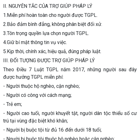
II. NGUYÊN TẮC CỦA TRỢ GIÚP PHÁP LÝ
1.Miễn phí hoàn toàn cho người được TGPL.
2.Bảo đảm bình đẳng, không phân biệt đối xử.
3.Tôn trọng quyền lựa chọn người TGPL.
4.Giữ bí mật thông tin vụ việc.
5.Kịp thời, chính xác, hiệu quả, đúng pháp luật.
III. ĐỐI TƯỢNG ĐƯỢC TRỢ GIÚP PHÁP LÝ
Theo Điều 7 Luật TGPL năm 2017, những người sau đây
được hưởng TGPL miễn phí:
- Người thuộc hộ nghèo, cận nghèo;
- Người có công với cách mạng;
- Trẻ em;
- Người cao tuổi, người khuyết tật, người dân tộc thiểu số cư
trú tại vùng đặc biệt khó khăn;
- Người bị buộc tội từ đủ 16 đến dưới 18 tuổi;
- Người bị buộc tội thuộc hộ nghèo hoặc cận nghèo;