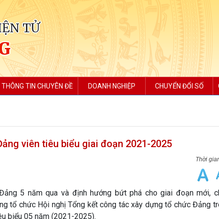
IỆN TỬ
NG
THÔNG TIN CHUYÊN ĐỀ
DOANH NGHIỆP
CHUYỂN ĐỔI SỐ
ảng viên tiêu biểu giai đoạn 2021-2025
 5 năm qua và định hướng bứt phá cho giai đoạn mới, ch
g tổ chức Hội nghị Tổng kết công tác xây dựng tổ chức Đảng tr
iêu biểu 05 năm (2021-2025).