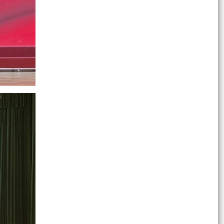
GIANG LAN TỎA ĐẠO LÝ "UỐNG NƯỚC NHỚ
NGUỒN"
Tìm hiểu Luật số 132/2025/QH15 sửa đổi, bổ
sung một số điều của Luật Phòng, chống tham
nhũng, có...
XÃ BÌNH GIANG TỔ CHỨC KỲ HỌP THỨ BA (KỲ
HỌP THƯỜNG LỆ GIỮA NĂM) HĐND XÃ BÌNH
GIANG KHÓA II, NHIỆM...
Về việc công khai thủ tục hành chính nội bộ ban
hành mới lĩnh vực điện lực thuộc phạm vi chức
năng...
Tuyên truyền, hướng dẫn người dân sử dụng
VNeID, dịch vụ công trực tuyến, thanh toán
không dùng...
Về việc công khai danh mục thủ tục hành chính
mới ban hành, bị bãi bỏ thuộc phạm vi chức