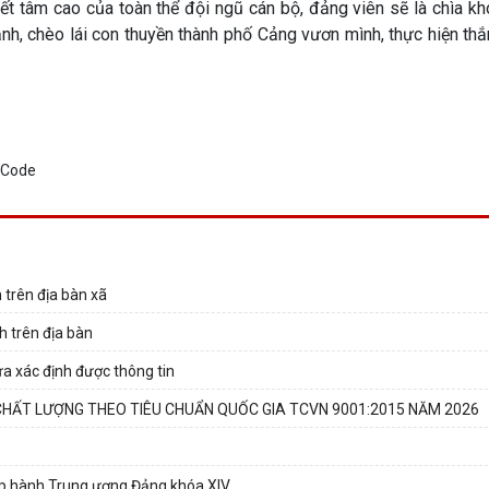
uyết tâm cao của toàn thể đội ngũ cán bộ, đảng viên sẽ là chìa k
 chèo lái con thuyền thành phố Cảng vươn mình, thực hiện thắn
 trên địa bàn xã
h trên địa bàn
ưa xác định được thông tin
CHẤT LƯỢNG THEO TIÊU CHUẨN QUỐC GIA TCVN 9001:2015 NĂM 2026
hấp hành Trung ương Đảng khóa XIV