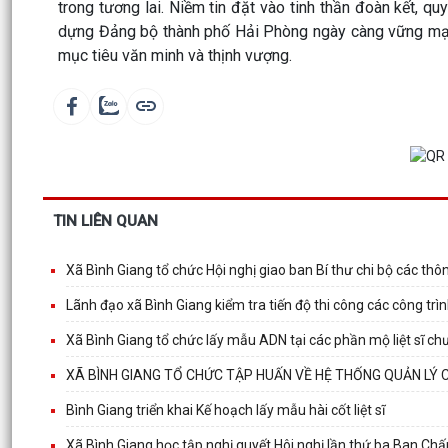
trong tương lai. Niềm tin đặt vào tinh thần đoàn kết, q
dựng Đảng bộ thành phố Hải Phòng ngày càng vững mạnh,
mục tiêu văn minh và thịnh vượng.
TIN LIÊN QUAN
Xã Bình Giang tổ chức Hội nghị giao ban Bí thư chi bộ các thôn
Lãnh đạo xã Bình Giang kiểm tra tiến độ thi công các công trìn
Xã Bình Giang tổ chức lấy mẫu ADN tại các phần mộ liệt sĩ ch
XÃ BÌNH GIANG TỔ CHỨC TẬP HUẤN VỀ HỆ THỐNG QUẢN LÝ 
Bình Giang triển khai Kế hoạch lấy mẫu hài cốt liệt sĩ
Xã Bình Giang học tập nghị quyết Hôi nghị lần thứ ba Ban C