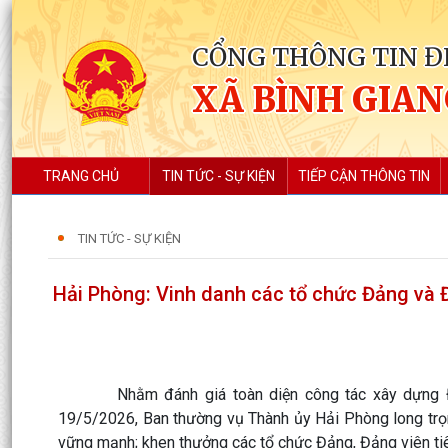
CỔNG THÔNG TIN Đ
XÃ BÌNH GIA
TRANG CHỦ
TIN TỨC - SỰ KIỆN
TIẾP CẬN THÔNG TIN
TIN TỨC - SỰ KIỆN
Hải Phòng: Vinh danh các tổ chức Đảng và Đ
Nhằm đánh giá toàn diện công tác xây dựng Đảng
19/5/2026, Ban thường vụ Thành ủy Hải Phòng long trọn
vững mạnh; khen thưởng các tổ chức Đảng, Đảng viên t