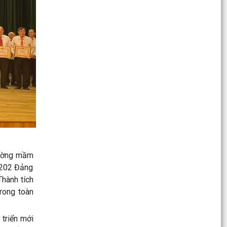
năng của...
Xã Bình Giang ra quân tổng dọn vệ sinh các
Nghĩa trang Liệt sĩ trên địa bàn xã
ĐOÀN LÃNH ĐẠO XÃ BÌNH GIANG THĂM, TẶNG
QUÀ CÁC GIA ĐÌNH NGƯỜI CÓ CÔNG TIÊU BIỂU
NHÂN DỊP KỶ NIỆM 79...
Quyết định Phê duyệt quy trình nội bộ giải quyết
thủ tục hành chính thuộc thẩm quyền giải
quyết...
Về việc công khai thủ tục hành chính nội bộ ban
hành mới lĩnh vực thương mại điện tử thuộc
rường mầm
phạm vi,...
 202 Đảng
Thành tích
Đồng chí Đỗ Mạnh Hiến – Phó Bí thư Thường
rong toàn
trực Thành ủy Hải Phòng khảo sát, làm việc tại
xã Bình...
triển mới
Bình dân học vụ số – Mỗi người dân hãy chủ