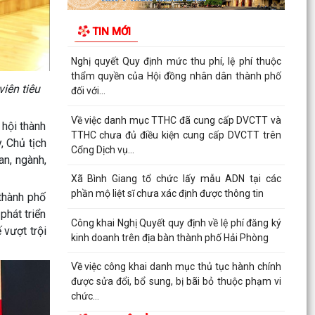
Thông báo Về việc công khai danh sách đề nghị
tặng, truy tặng “Huy chương Thanh niên xung
TIN MỚI
phong vẻ...
Nghị quyết Quy định mức thu phí, lệ phí thuộc
thẩm quyền của Hội đồng nhân dân thành phố
iên tiêu
đối với...
Về việc danh mục TTHC đã cung cấp DVCTT và
hội thành
TTHC chưa đủ điều kiện cung cấp DVCTT trên
, Chủ tịch
Cổng Dịch vụ...
n, ngành,
Xã Bình Giang tổ chức lấy mẫu ADN tại các
phần mộ liệt sĩ chưa xác định được thông tin
thành phố
phát triển
Công khai Nghị Quyết quy định về lệ phí đăng ký
 vượt trội
kinh doanh trên địa bàn thành phố Hải Phòng
Về việc công khai danh mục thủ tục hành chính
được sửa đổi, bổ sung, bị bãi bỏ thuộc phạm vi
chức...