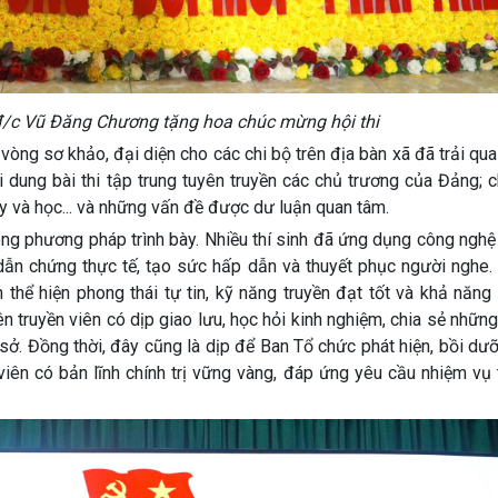
đ/c Vũ Đăng Chương tặng hoa chúc mừng hội thi
ng sơ khảo, đại diện cho các chi bộ trên địa bàn xã đã trải qu
ội dung bài thi tập trung tuyên truyền các chủ trương của Đảng; 
y và học... và những vấn đề được dư luận quan tâm.
phương pháp trình bày. Nhiều thí sinh đã ứng dụng công nghệ t
dẫn chứng thực tế, tạo sức hấp dẫn và thuyết phục người nghe.
hể hiện phong thái tự tin, kỹ năng truyền đạt tốt và khả năng 
yên truyền viên có dịp giao lưu, học hỏi kinh nghiệm, chia sẻ nhữn
ơ sở. Đồng thời, đây cũng là dịp để Ban Tổ chức phát hiện, bồi d
iên có bản lĩnh chính trị vững vàng, đáp ứng yêu cầu nhiệm vụ 