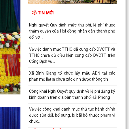
Về việc công khai danh mục thủ tục hành chính
được sửa đổi, bổ sung, bị bãi bỏ thuộc phạm vi
TIN MỚI
chức...
Kết quả giải quyết thủ tục hành chính tháng 7
năm 2026
XÃ BÌNH GIANG TỔ CHỨC TẬP HUẤN VỀ HỆ
THỐNG QUẢN LÝ CHẤT LƯỢNG THEO TIÊU
CHUẨN QUỐC GIA TCVN...
UBND xã triển khai giải quyết chế độ chính sách
đối với người hoạt động không chuyên trách ở
thôn
Nghị quyết Về việc quy định mức chi thăm chúc
tết Nguyên đán, thăm hỏi ốm đau, trợ cấp đối
với một...
Bình Giang triển khai Kế hoạch lấy mẫu hài cốt
liệt sĩ