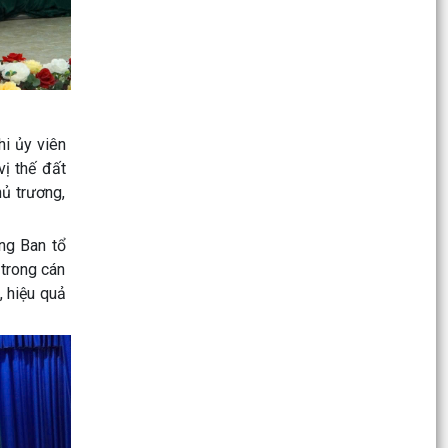
trực Thành ủy Hải Phòng khảo sát, làm việc tại
xã Bình...
Bình dân học vụ số – Mỗi người dân hãy chủ
động học tập để làm chủ kỹ năng số
Xã Bình Giang Hướng về Ngày Thương binh -
i ủy viên
Liệt sĩ 27/7: Tri ân những người đã cống hiến vì
vị thế đất
độc lập,...
ủ trương,
Về việc công khai danh mục thủ tục hành chính
bị bãi bỏ thuộc phạm vi chức năng của Sở Nông
ng Ban tổ
nghiệp...
 trong cán
, hiệu quả
Về việc công khai danh mục thủ tục hành chính
bị bãi bỏ thuộc phạm vi chức năng quản lý của
Sở Tài...
Về việc công khai danh mục thủ tục hành chính
ban hành mới, được sửa đổi, bổ sung lĩnh vực
hội nhập...