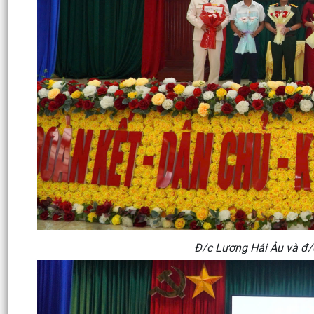
Đ/c Lương Hải Âu và đ/c