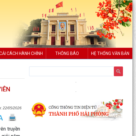
CẢI CÁCH HÀNH CHÍNH
THÔNG BÁO
HỆ THỐNG VĂN BẢN
Xã Bình Giang tổ chức Hội nghị giao ban Bí thư
chi bộ các thôn trên địa bàn xã
VIÊN
Lãnh đạo xã Bình Giang kiểm tra tiến độ thi công
các công trình trên địa bàn
Về việc công khai danh mục thủ tục hành chính
22/05/2026
được sửa đổi, bổ sung, thay thế, bị bãi bỏ
thuộc...
ên truyền
Về việc công khai thủ tục hành chính ban hành