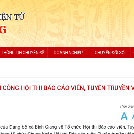
IỆN TỬ
NG
THÔNG TIN CHUYÊN ĐỀ
DOANH NGHIỆP
CHUYỂN ĐỔI SỐ
CÔNG HỘI THI BÁO CÁO VIÊN, TUYÊN TRUYỀN 
ng bộ xã Bình Giang về Tổ chức Hội thi Báo cáo viên, Tuy