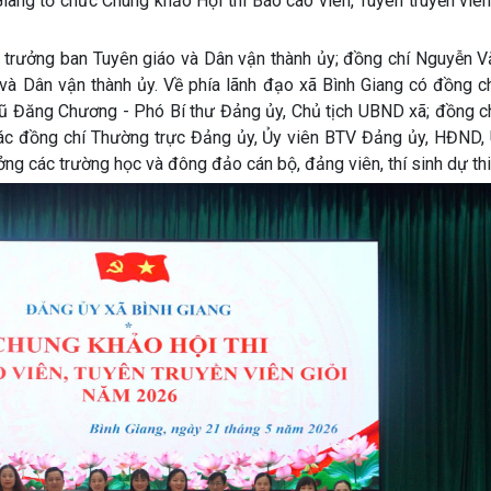
iang tổ chức Chung khảo Hội thi Báo cáo viên, Tuyên truyền viê
ởng ban Tuyên giáo và Dân vận thành ủy; đồng chí Nguyễn V
và Dân vận thành ủy. Về phía lãnh đạo xã Bình Giang có đồng c
Vũ Đăng Chương - Phó Bí thư Đảng ủy, Chủ tịch UBND xã; đồng c
ác đồng chí Thường trực Đảng ủy, Ủy viên BTV Đảng ủy, HĐND,
ng các trường học và đông đảo cán bộ, đảng viên, thí sinh dự thi 