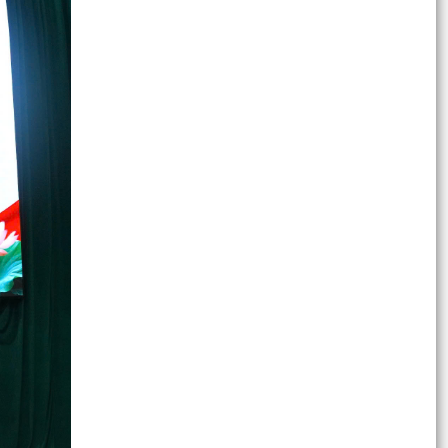
Về việc công khai danh mục thủ tục hành chính
mới ban hành, bị bãi bỏ thuộc phạm vi chức
năng của...
Xã Bình Giang ra quân tổng dọn vệ sinh các
Nghĩa trang Liệt sĩ trên địa bàn xã
ĐOÀN LÃNH ĐẠO XÃ BÌNH GIANG THĂM, TẶNG
QUÀ CÁC GIA ĐÌNH NGƯỜI CÓ CÔNG TIÊU BIỂU
NHÂN DỊP KỶ NIỆM 79...
Quyết định Phê duyệt quy trình nội bộ giải quyết
thủ tục hành chính thuộc thẩm quyền giải
quyết...
Về việc công khai thủ tục hành chính nội bộ ban
hành mới lĩnh vực thương mại điện tử thuộc
phạm vi,...
Đồng chí Đỗ Mạnh Hiến – Phó Bí thư Thường