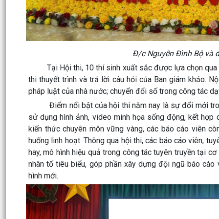
Đ/c Nguyễn Đình Bộ và 
Tại Hội thi, 10 thí sinh xuất sắc được lựa chọn qua vò
thi thuyết trình và trả lời câu hỏi của Ban giám khảo. N
pháp luật của nhà nước; chuyển đổi số trong công tác dạ
Điểm nổi bật của hội thi năm nay là sự đổi mới trong 
sử dụng hình ảnh, video minh họa sống động, kết hợp 
kiến thức chuyên môn vững vàng, các báo cáo viên còn t
huống linh hoạt. Thông qua hội thi, các báo cáo viên, tu
hay, mô hình hiệu quả trong công tác tuyên truyền tại c
nhân tố tiêu biểu, góp phần xây dựng đội ngũ báo cáo v
hình mới.