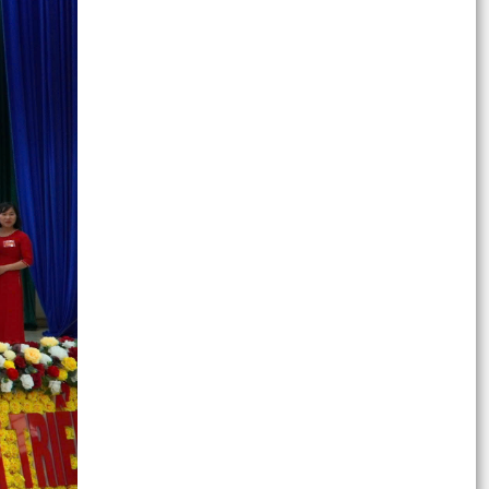
05 ĐIỂM MỚI NỔI BẬT CỦA LUẬT TIẾP CẬN
THÔNG TIN NĂM 2026
05 ĐIỂM MỚI NỔI BẬT CỦA LUẬT TIẾP CẬN
THÔNG TIN NĂM 2026
Về việc công khai thủ tục hành chính đặc thù
mới ban hành lĩnh vực đất đai thuộc phạm vi
chức năng...
DANH SÁCH TẬP THỂ VÀ CÁ NHÂN ỦNG HỘ
QUỸ "ĐỀN ƠN ĐÁP NGHĨA" NĂM 2026
Về việc công khai danh mục thủ tục hành chính
ban hành mới và bị bãi bỏ lĩnh vực thương mại
điện...
Về việc khai bố danh mục thủ tục hành chính
được thay thế, bị bãi bỏ thuộc phạm vi chức
năng quản...