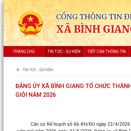
CỔNG THÔNG TIN Đ
XÃ BÌNH GIA
TRANG CHỦ
TIN TỨC - SỰ KIỆN
TIẾP CẬN THÔNG TIN
TIN TỨC - SỰ KIỆN
ĐẢNG ỦY XÃ BÌNH GIANG TỔ CHỨC THÀNH 
GIỎI NĂM 2026
Căn cứ Kế hoạch số 66-KH/ĐU ngày 22/4/2026 của Đả