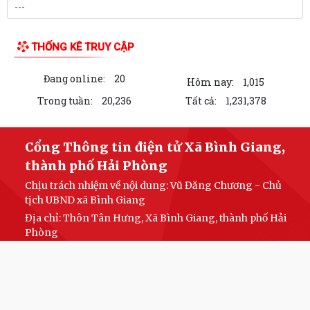
Quyết định Phê duyệt quy trình nội bộ giải quyết thủ tục hành chính
thuộc thẩm quyền giải quyết...
Về việc công khai thủ tục hành chính nội bộ ban hành mới lĩnh vực
thương mại điện tử thuộc phạm vi,...
Đồng chí Đỗ Mạnh Hiến – Phó Bí thư Thường trực Thành ủy Hải Phòng
khảo sát, làm việc tại xã Bình...
Bình dân học vụ số – Mỗi người dân hãy chủ động học tập để làm chủ
kỹ năng số
LIÊN KẾT WEB SITE
Xã Bình Giang Hướng về Ngày Thương binh - Liệt sĩ 27/7: Tri ân những
người đã cống hiến vì độc lập,...
Về việc công khai danh mục thủ tục hành chính bị bãi bỏ thuộc phạm vi
chức năng của Sở Nông nghiệp...
THỐNG KÊ TRUY CẬP
Về việc công khai danh mục thủ tục hành chính bị bãi bỏ thuộc phạm vi
Đang online:
20
chức năng quản lý của Sở Tài...
Hôm nay:
1,015
Trong tuần:
20,236
Tất cả:
1,231,378