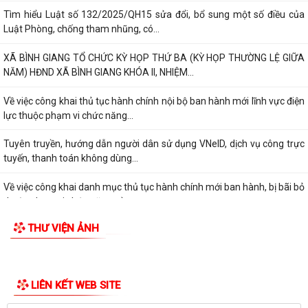
Tìm hiểu Luật số 132/2025/QH15 sửa đổi, bổ sung một số điều của
Luật Phòng, chống tham nhũng, có...
XÃ BÌNH GIANG TỔ CHỨC KỲ HỌP THỨ BA (KỲ HỌP THƯỜNG LỆ GIỮA
NĂM) HĐND XÃ BÌNH GIANG KHÓA II, NHIỆM...
Về việc công khai thủ tục hành chính nội bộ ban hành mới lĩnh vực điện
lực thuộc phạm vi chức năng...
Tuyên truyền, hướng dẫn người dân sử dụng VNeID, dịch vụ công trực
tuyến, thanh toán không dùng...
Về việc công khai danh mục thủ tục hành chính mới ban hành, bị bãi bỏ
thuộc phạm vi chức năng của...
THƯ VIỆN ẢNH
Xã Bình Giang ra quân tổng dọn vệ sinh các Nghĩa trang Liệt sĩ trên địa
bàn xã
ĐOÀN LÃNH ĐẠO XÃ BÌNH GIANG THĂM, TẶNG QUÀ CÁC GIA ĐÌNH
NGƯỜI CÓ CÔNG TIÊU BIỂU NHÂN DỊP KỶ NIỆM 79...