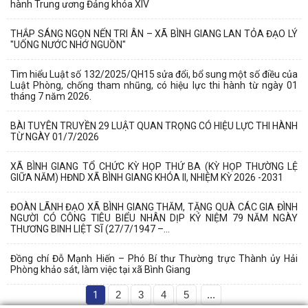
hành Trung ương Đảng khóa XIV
THẮP SÁNG NGỌN NẾN TRI ÂN – XÃ BÌNH GIANG LAN TỎA ĐẠO LÝ
"UỐNG NƯỚC NHỚ NGUỒN"
Tìm hiểu Luật số 132/2025/QH15 sửa đổi, bổ sung một số điều của
Luật Phòng, chống tham nhũng, có hiệu lực thi hành từ ngày 01
tháng 7 năm 2026.
BÀI TUYÊN TRUYỀN 29 LUẬT QUAN TRỌNG CÓ HIỆU LỰC THI HÀNH
TỪ NGÀY 01/7/2026
XÃ BÌNH GIANG TỔ CHỨC KỲ HỌP THỨ BA (KỲ HỌP THƯỜNG LỆ
GIỮA NĂM) HĐND XÃ BÌNH GIANG KHÓA II, NHIỆM KỲ 2026 -2031
ĐOÀN LÃNH ĐẠO XÃ BÌNH GIANG THĂM, TẶNG QUÀ CÁC GIA ĐÌNH
NGƯỜI CÓ CÔNG TIÊU BIỂU NHÂN DỊP KỶ NIỆM 79 NĂM NGÀY
THƯƠNG BINH LIỆT SĨ (27/7/1947 –...
Đồng chí Đỗ Mạnh Hiến – Phó Bí thư Thường trực Thành ủy Hải
Phòng khảo sát, làm việc tại xã Bình Giang
Về việc danh mục TTHC đã cung cấp DVCTT và TTHC chưa đủ điều
kiện cung cấp DVCTT trên Cổng Dịch vụ...
1
2
3
4
5
...