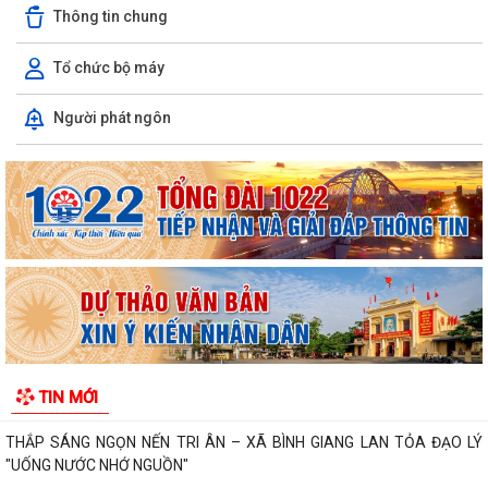
Thông tin chung
Xã Bình Giang học tập nghị quyết Hôi nghị lần thứ ba Ban Chấp hành
Trung ương Đảng khóa XIV
Tổ chức bộ máy
Về việc phê duyệt quy trình nội bộ giải quyết thủ tục hành chính thuộc
Người phát ngôn
phạm vi chức năng của Sở...
Về việc khai bố thủ tục hành chính nội bộ được sửa đổi, bổ sung thuộc
phạm vi, chức năng quản lý...
Quyết định Về việc kiện toàn Ban chỉ đạo áp dụng, duy trì, cải tiến và
công bố Hệ thống quản lý...
ĐỜI ĐỜI GHI NHỚ CÔNG ƠN CÁC ANH HÙNG LIỆT SĨ, THƯƠNG BINH,
BỆNH BINH VÀ NGƯỜI CÓ CÔNG VỚI CÁCH MẠNG
Về việc công khai danh mục thủ tục hành chính bị bãi bỏ thuộc phạm vi
TIN MỚI
chức năng của Sở Nông nghiệp...
THẮP SÁNG NGỌN NẾN TRI ÂN – XÃ BÌNH GIANG LAN TỎA ĐẠO LÝ
"UỐNG NƯỚC NHỚ NGUỒN"