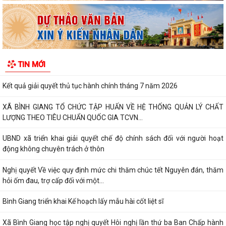
định được thông tin
Công khai Nghị Quyết quy định về lệ phí đăng ký kinh doanh trên địa
bàn thành phố Hải Phòng
Về việc công khai danh mục thủ tục hành chính được sửa đổi, bổ sung,
TIN MỚI
bị bãi bỏ thuộc phạm vi chức...
Kết quả giải quyết thủ tục hành chính tháng 7 năm 2026
XÃ BÌNH GIANG TỔ CHỨC TẬP HUẤN VỀ HỆ THỐNG QUẢN LÝ CHẤT
LƯỢNG THEO TIÊU CHUẨN QUỐC GIA TCVN...
UBND xã triển khai giải quyết chế độ chính sách đối với người hoạt
động không chuyên trách ở thôn
Nghị quyết Về việc quy định mức chi thăm chúc tết Nguyên đán, thăm
hỏi ốm đau, trợ cấp đối với một...
Bình Giang triển khai Kế hoạch lấy mẫu hài cốt liệt sĩ
Xã Bình Giang học tập nghị quyết Hôi nghị lần thứ ba Ban Chấp hành