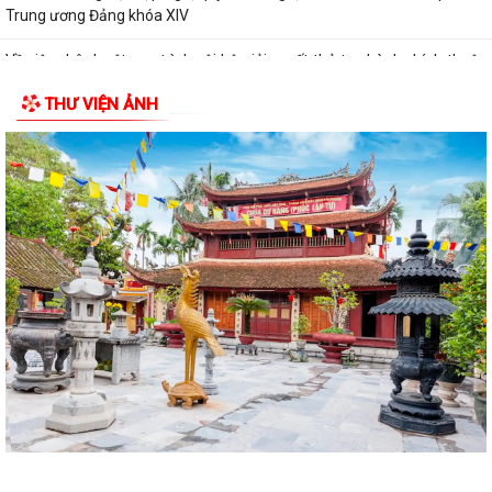
Trung ương Đảng khóa XIV
Về việc phê duyệt quy trình nội bộ giải quyết thủ tục hành chính thuộc
phạm vi chức năng của Sở...
THƯ VIỆN ẢNH
Về việc khai bố thủ tục hành chính nội bộ được sửa đổi, bổ sung thuộc
phạm vi, chức năng quản lý...
Quyết định Về việc kiện toàn Ban chỉ đạo áp dụng, duy trì, cải tiến và
công bố Hệ thống quản lý...
ĐỜI ĐỜI GHI NHỚ CÔNG ƠN CÁC ANH HÙNG LIỆT SĨ, THƯƠNG BINH,
BỆNH BINH VÀ NGƯỜI CÓ CÔNG VỚI CÁCH MẠNG
Về việc công khai danh mục thủ tục hành chính bị bãi bỏ thuộc phạm vi
chức năng của Sở Nông nghiệp...
THẮP SÁNG NGỌN NẾN TRI ÂN – XÃ BÌNH GIANG LAN TỎA ĐẠO LÝ
"UỐNG NƯỚC NHỚ NGUỒN"
Tìm hiểu Luật số 132/2025/QH15 sửa đổi, bổ sung một số điều của