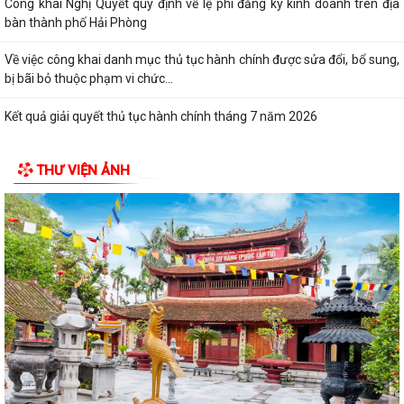
Công khai Nghị Quyết quy định về lệ phí đăng ký kinh doanh trên địa
bàn thành phố Hải Phòng
Về việc công khai danh mục thủ tục hành chính được sửa đổi, bổ sung,
bị bãi bỏ thuộc phạm vi chức...
Kết quả giải quyết thủ tục hành chính tháng 7 năm 2026
XÃ BÌNH GIANG TỔ CHỨC TẬP HUẤN VỀ HỆ THỐNG QUẢN LÝ CHẤT
THƯ VIỆN ẢNH
LƯỢNG THEO TIÊU CHUẨN QUỐC GIA TCVN...
UBND xã triển khai giải quyết chế độ chính sách đối với người hoạt
động không chuyên trách ở thôn
Nghị quyết Về việc quy định mức chi thăm chúc tết Nguyên đán, thăm
hỏi ốm đau, trợ cấp đối với một...
Bình Giang triển khai Kế hoạch lấy mẫu hài cốt liệt sĩ
Xã Bình Giang học tập nghị quyết Hôi nghị lần thứ ba Ban Chấp hành
Trung ương Đảng khóa XIV