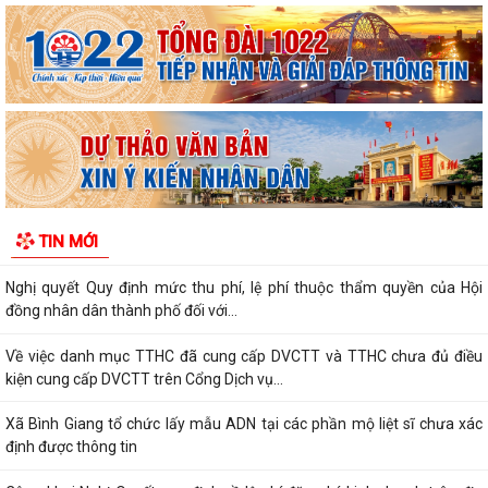
Lãnh đạo xã Bình Giang kiểm tra tiến độ thi công các công trình trên
địa bàn
Về việc công khai danh mục thủ tục hành chính được sửa đổi, bổ sung,
thay thế, bị bãi bỏ thuộc...
Về việc công khai thủ tục hành chính ban hành mới, được sửa đổi, bổ
sung thuộc phạm vi chức năng...
Thông báo Về việc công khai danh sách đề nghị tặng, truy tặng “Huy
TIN MỚI
chương Thanh niên xung phong vẻ...
Nghị quyết Quy định mức thu phí, lệ phí thuộc thẩm quyền của Hội
đồng nhân dân thành phố đối với...
Về việc danh mục TTHC đã cung cấp DVCTT và TTHC chưa đủ điều
kiện cung cấp DVCTT trên Cổng Dịch vụ...
Xã Bình Giang tổ chức lấy mẫu ADN tại các phần mộ liệt sĩ chưa xác
định được thông tin