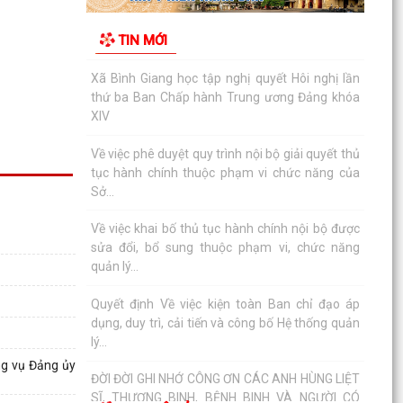
Bình Giang triển khai Kế hoạch lấy mẫu hài cốt
TIN MỚI
liệt sĩ
Xã Bình Giang học tập nghị quyết Hôi nghị lần
thứ ba Ban Chấp hành Trung ương Đảng khóa
XIV
Về việc phê duyệt quy trình nội bộ giải quyết thủ
tục hành chính thuộc phạm vi chức năng của
Sở...
Về việc khai bố thủ tục hành chính nội bộ được
sửa đổi, bổ sung thuộc phạm vi, chức năng
quản lý...
Quyết định Về việc kiện toàn Ban chỉ đạo áp
dụng, duy trì, cải tiến và công bố Hệ thống quản
lý...
ng vụ Đảng ủy
ĐỜI ĐỜI GHI NHỚ CÔNG ƠN CÁC ANH HÙNG LIỆT
SĨ, THƯƠNG BINH, BỆNH BINH VÀ NGƯỜI CÓ