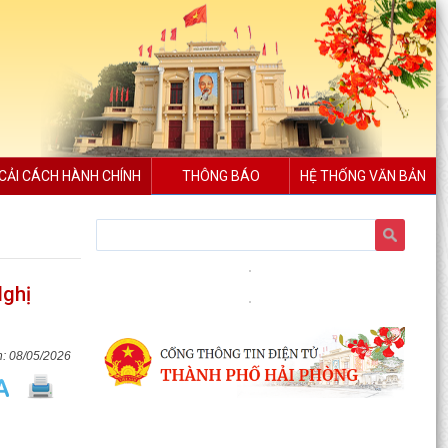
CẢI CÁCH HÀNH CHÍNH
THÔNG BÁO
HỆ THỐNG VĂN BẢN
Nghị quyết Quy định mức thu phí, lệ phí thuộc
thẩm quyền của Hội đồng nhân dân thành phố
đối với...
Nghị
Về việc danh mục TTHC đã cung cấp DVCTT và
TTHC chưa đủ điều kiện cung cấp DVCTT trên
Cổng Dịch vụ...
08/05/2026
Xã Bình Giang tổ chức lấy mẫu ADN tại các
phần mộ liệt sĩ chưa xác định được thông tin