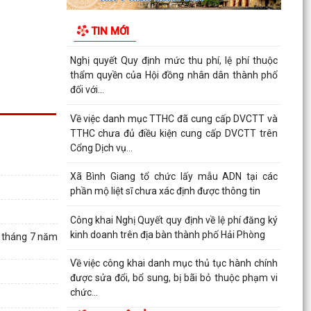
Thông báo Về việc công khai danh sách đề nghị
tặng, truy tặng “Huy chương Thanh niên xung
TIN MỚI
phong vẻ...
Nghị quyết Quy định mức thu phí, lệ phí thuộc
thẩm quyền của Hội đồng nhân dân thành phố
đối với...
Về việc danh mục TTHC đã cung cấp DVCTT và
TTHC chưa đủ điều kiện cung cấp DVCTT trên
Cổng Dịch vụ...
Xã Bình Giang tổ chức lấy mẫu ADN tại các
phần mộ liệt sĩ chưa xác định được thông tin
Công khai Nghị Quyết quy định về lệ phí đăng ký
kinh doanh trên địa bàn thành phố Hải Phòng
1 tháng 7 năm
Về việc công khai danh mục thủ tục hành chính
được sửa đổi, bổ sung, bị bãi bỏ thuộc phạm vi
chức...