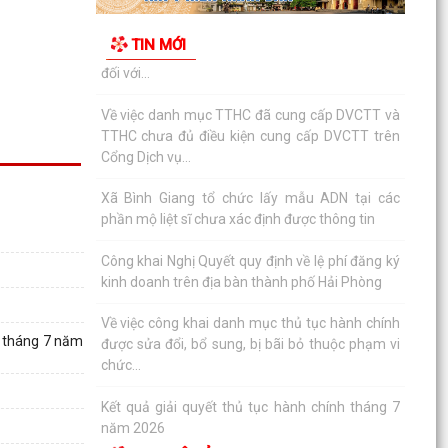
Về việc công khai danh mục thủ tục hành chính
được sửa đổi, bổ sung, bị bãi bỏ thuộc phạm vi
TIN MỚI
chức...
Kết quả giải quyết thủ tục hành chính tháng 7
năm 2026
XÃ BÌNH GIANG TỔ CHỨC TẬP HUẤN VỀ HỆ
THỐNG QUẢN LÝ CHẤT LƯỢNG THEO TIÊU
CHUẨN QUỐC GIA TCVN...
UBND xã triển khai giải quyết chế độ chính sách
đối với người hoạt động không chuyên trách ở
thôn
Nghị quyết Về việc quy định mức chi thăm chúc
tết Nguyên đán, thăm hỏi ốm đau, trợ cấp đối
1 tháng 7 năm
với một...
Bình Giang triển khai Kế hoạch lấy mẫu hài cốt
liệt sĩ