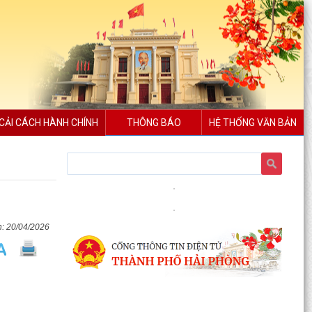
CẢI CÁCH HÀNH CHÍNH
THÔNG BÁO
HỆ THỐNG VĂN BẢN
Xã Bình Giang tổ chức Hội nghị giao ban Bí thư
chi bộ các thôn trên địa bàn xã
Lãnh đạo xã Bình Giang kiểm tra tiến độ thi công
các công trình trên địa bàn
20/04/2026
Về việc công khai danh mục thủ tục hành chính
được sửa đổi, bổ sung, thay thế, bị bãi bỏ
thuộc...
Về việc công khai thủ tục hành chính ban hành