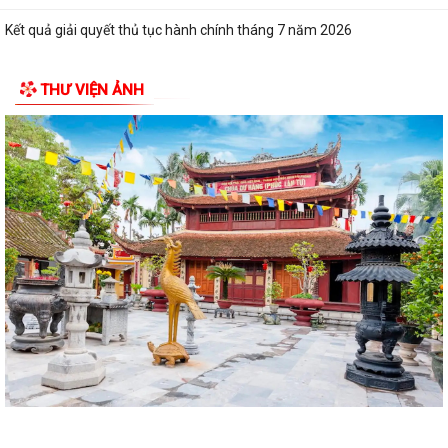
Kết quả giải quyết thủ tục hành chính tháng 7 năm 2026
XÃ BÌNH GIANG TỔ CHỨC TẬP HUẤN VỀ HỆ THỐNG QUẢN LÝ CHẤT
THƯ VIỆN ẢNH
LƯỢNG THEO TIÊU CHUẨN QUỐC GIA TCVN...
UBND xã triển khai giải quyết chế độ chính sách đối với người hoạt
động không chuyên trách ở thôn
Nghị quyết Về việc quy định mức chi thăm chúc tết Nguyên đán, thăm
hỏi ốm đau, trợ cấp đối với một...
Bình Giang triển khai Kế hoạch lấy mẫu hài cốt liệt sĩ
Xã Bình Giang học tập nghị quyết Hôi nghị lần thứ ba Ban Chấp hành
Trung ương Đảng khóa XIV
Về việc phê duyệt quy trình nội bộ giải quyết thủ tục hành chính thuộc
phạm vi chức năng của Sở...
Về việc khai bố thủ tục hành chính nội bộ được sửa đổi, bổ sung thuộc
phạm vi, chức năng quản lý...