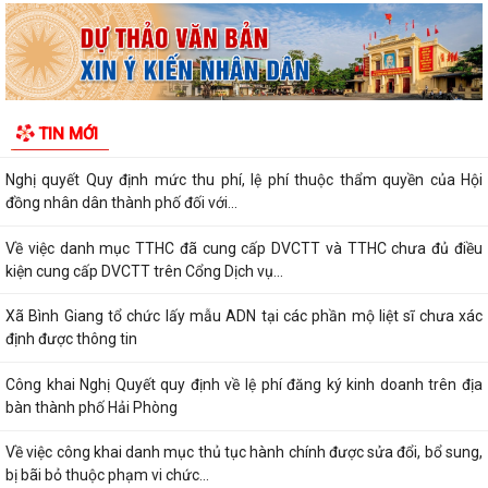
Về việc công khai thủ tục hành chính ban hành mới, được sửa đổi, bổ
sung thuộc phạm vi chức năng...
Thông báo Về việc công khai danh sách đề nghị tặng, truy tặng “Huy
TIN MỚI
chương Thanh niên xung phong vẻ...
Nghị quyết Quy định mức thu phí, lệ phí thuộc thẩm quyền của Hội
đồng nhân dân thành phố đối với...
Về việc danh mục TTHC đã cung cấp DVCTT và TTHC chưa đủ điều
kiện cung cấp DVCTT trên Cổng Dịch vụ...
Xã Bình Giang tổ chức lấy mẫu ADN tại các phần mộ liệt sĩ chưa xác
định được thông tin
Công khai Nghị Quyết quy định về lệ phí đăng ký kinh doanh trên địa
bàn thành phố Hải Phòng
Về việc công khai danh mục thủ tục hành chính được sửa đổi, bổ sung,
bị bãi bỏ thuộc phạm vi chức...