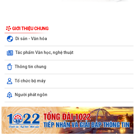
GIỚI THIỆU CHUNG
Di sản - Văn hóa
Tác phẩm Văn học, nghệ thuật
Thông tin chung
Tổ chức bộ máy
Xã Bình Giang tổ chức Hội nghị giao ban Bí thư chi bộ các thôn trên địa
Người phát ngôn
bàn xã
Lãnh đạo xã Bình Giang kiểm tra tiến độ thi công các công trình trên
địa bàn
Về việc công khai danh mục thủ tục hành chính được sửa đổi, bổ sung,
thay thế, bị bãi bỏ thuộc...