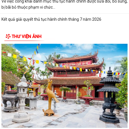
Về việc công khai danh mục thủ tục hành chính được sửa đổi, bổ sung,
bị bãi bỏ thuộc phạm vi chức...
Kết quả giải quyết thủ tục hành chính tháng 7 năm 2026
XÃ BÌNH GIANG TỔ CHỨC TẬP HUẤN VỀ HỆ THỐNG QUẢN LÝ CHẤT
THƯ VIỆN ẢNH
LƯỢNG THEO TIÊU CHUẨN QUỐC GIA TCVN...
UBND xã triển khai giải quyết chế độ chính sách đối với người hoạt
động không chuyên trách ở thôn
Nghị quyết Về việc quy định mức chi thăm chúc tết Nguyên đán, thăm
hỏi ốm đau, trợ cấp đối với một...
Bình Giang triển khai Kế hoạch lấy mẫu hài cốt liệt sĩ
Xã Bình Giang học tập nghị quyết Hôi nghị lần thứ ba Ban Chấp hành
Trung ương Đảng khóa XIV
Về việc phê duyệt quy trình nội bộ giải quyết thủ tục hành chính thuộc
phạm vi chức năng của Sở...