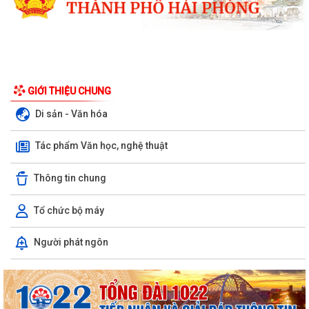
GIỚI THIỆU CHUNG
Di sản - Văn hóa
Tác phẩm Văn học, nghệ thuật
Thông tin chung
Tổ chức bộ máy
Xã Bình Giang tổ chức Hội nghị giao ban Bí thư chi bộ các thôn trên địa
Người phát ngôn
bàn xã
Lãnh đạo xã Bình Giang kiểm tra tiến độ thi công các công trình trên
địa bàn