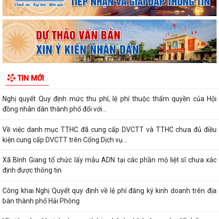
Về việc công khai danh mục thủ tục hành chính được sửa đổi, bổ sung,
thay thế, bị bãi bỏ thuộc...
Về việc công khai thủ tục hành chính ban hành mới, được sửa đổi, bổ
sung thuộc phạm vi chức năng...
Thông báo Về việc công khai danh sách đề nghị tặng, truy tặng “Huy
TIN MỚI
chương Thanh niên xung phong vẻ...
Nghị quyết Quy định mức thu phí, lệ phí thuộc thẩm quyền của Hội
đồng nhân dân thành phố đối với...
Về việc danh mục TTHC đã cung cấp DVCTT và TTHC chưa đủ điều
kiện cung cấp DVCTT trên Cổng Dịch vụ...
Xã Bình Giang tổ chức lấy mẫu ADN tại các phần mộ liệt sĩ chưa xác
định được thông tin
Công khai Nghị Quyết quy định về lệ phí đăng ký kinh doanh trên địa
bàn thành phố Hải Phòng