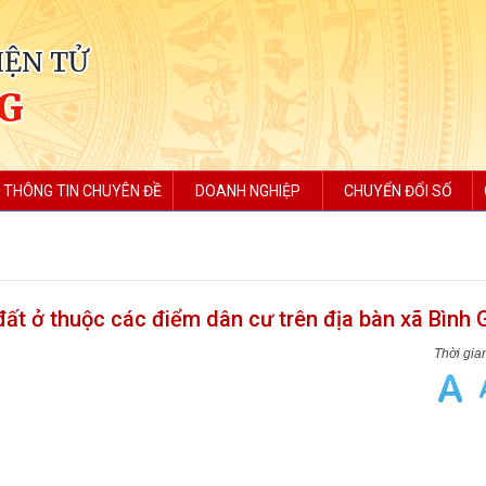
IỆN TỬ
NG
THÔNG TIN CHUYÊN ĐỀ
DOANH NGHIỆP
CHUYỂN ĐỔI SỐ
ất ở thuộc các điểm dân cư trên địa bàn xã Bình 