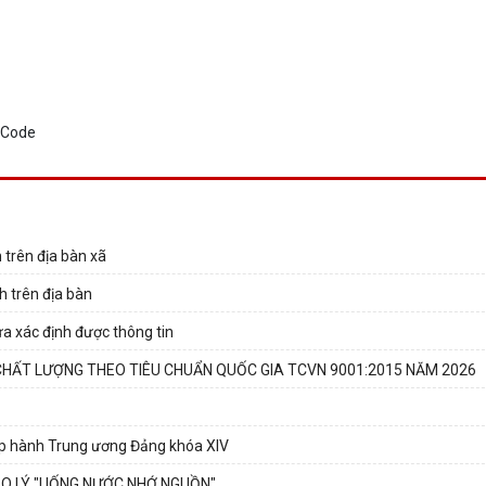
 trên địa bàn xã
h trên địa bàn
ưa xác định được thông tin
CHẤT LƯỢNG THEO TIÊU CHUẨN QUỐC GIA TCVN 9001:2015 NĂM 2026
hấp hành Trung ương Đảng khóa XIV
ẠO LÝ "UỐNG NƯỚC NHỚ NGUỒN"