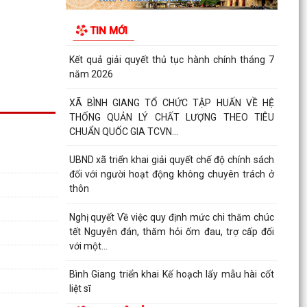
Về việc công khai danh mục thủ tục hành chính
được sửa đổi, bổ sung, bị bãi bỏ thuộc phạm vi
TIN MỚI
chức...
Kết quả giải quyết thủ tục hành chính tháng 7
năm 2026
XÃ BÌNH GIANG TỔ CHỨC TẬP HUẤN VỀ HỆ
THỐNG QUẢN LÝ CHẤT LƯỢNG THEO TIÊU
CHUẨN QUỐC GIA TCVN...
UBND xã triển khai giải quyết chế độ chính sách
đối với người hoạt động không chuyên trách ở
thôn
Nghị quyết Về việc quy định mức chi thăm chúc
tết Nguyên đán, thăm hỏi ốm đau, trợ cấp đối
với một...
Bình Giang triển khai Kế hoạch lấy mẫu hài cốt
liệt sĩ