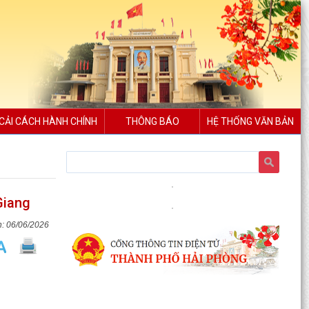
CẢI CÁCH HÀNH CHÍNH
THÔNG BÁO
HỆ THỐNG VĂN BẢN
Xã Bình Giang tổ chức Hội nghị giao ban Bí thư
chi bộ các thôn trên địa bàn xã
Giang
Lãnh đạo xã Bình Giang kiểm tra tiến độ thi công
các công trình trên địa bàn
06/06/2026
Về việc công khai danh mục thủ tục hành chính
được sửa đổi, bổ sung, thay thế, bị bãi bỏ
thuộc...
Về việc công khai thủ tục hành chính ban hành