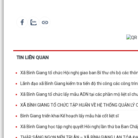
TIN LIÊN QUAN
Xã Bình Giang tổ chức Hội nghị giao ban Bí thư chi bộ các thôn
Lãnh đạo xã Bình Giang kiểm tra tiến độ thi công các công trìn
Xã Bình Giang tổ chức lấy mẫu ADN tại các phần mộ liệt sĩ ch
XÃ BÌNH GIANG TỔ CHỨC TẬP HUẤN VỀ HỆ THỐNG QUẢN LÝ 
Bình Giang triển khai Kế hoạch lấy mẫu hài cốt liệt sĩ
Xã Bình Giang học tập nghị quyết Hôi nghị lần thứ ba Ban C
THẮP SÁNG NGỌN NẾN TRI ÂN – XÃ BÌNH GIANG LAN TỎA Đ