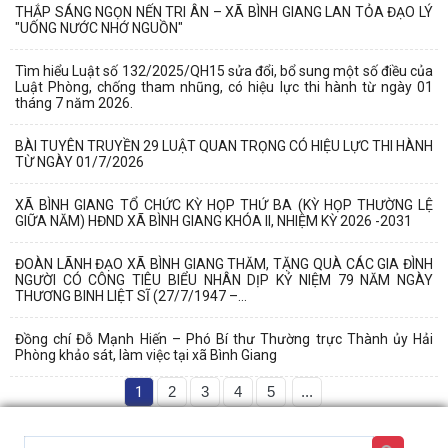
THẮP SÁNG NGỌN NẾN TRI ÂN – XÃ BÌNH GIANG LAN TỎA ĐẠO LÝ
"UỐNG NƯỚC NHỚ NGUỒN"
Tìm hiểu Luật số 132/2025/QH15 sửa đổi, bổ sung một số điều của
Luật Phòng, chống tham nhũng, có hiệu lực thi hành từ ngày 01
tháng 7 năm 2026.
BÀI TUYÊN TRUYỀN 29 LUẬT QUAN TRỌNG CÓ HIỆU LỰC THI HÀNH
TỪ NGÀY 01/7/2026
XÃ BÌNH GIANG TỔ CHỨC KỲ HỌP THỨ BA (KỲ HỌP THƯỜNG LỆ
GIỮA NĂM) HĐND XÃ BÌNH GIANG KHÓA II, NHIỆM KỲ 2026 -2031
ĐOÀN LÃNH ĐẠO XÃ BÌNH GIANG THĂM, TẶNG QUÀ CÁC GIA ĐÌNH
NGƯỜI CÓ CÔNG TIÊU BIỂU NHÂN DỊP KỶ NIỆM 79 NĂM NGÀY
THƯƠNG BINH LIỆT SĨ (27/7/1947 –...
Đồng chí Đỗ Mạnh Hiến – Phó Bí thư Thường trực Thành ủy Hải
Phòng khảo sát, làm việc tại xã Bình Giang
1
2
3
4
5
...