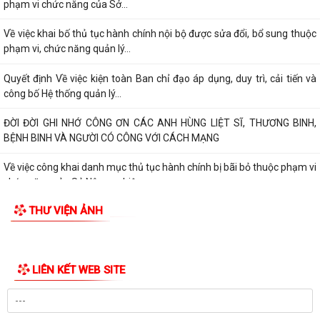
phạm vi chức năng của Sở...
Về việc khai bố thủ tục hành chính nội bộ được sửa đổi, bổ sung thuộc
phạm vi, chức năng quản lý...
Quyết định Về việc kiện toàn Ban chỉ đạo áp dụng, duy trì, cải tiến và
công bố Hệ thống quản lý...
ĐỜI ĐỜI GHI NHỚ CÔNG ƠN CÁC ANH HÙNG LIỆT SĨ, THƯƠNG BINH,
BỆNH BINH VÀ NGƯỜI CÓ CÔNG VỚI CÁCH MẠNG
Về việc công khai danh mục thủ tục hành chính bị bãi bỏ thuộc phạm vi
chức năng của Sở Nông nghiệp...
THƯ VIỆN ẢNH
THẮP SÁNG NGỌN NẾN TRI ÂN – XÃ BÌNH GIANG LAN TỎA ĐẠO LÝ
"UỐNG NƯỚC NHỚ NGUỒN"
Tìm hiểu Luật số 132/2025/QH15 sửa đổi, bổ sung một số điều của
Luật Phòng, chống tham nhũng, có...
XÃ BÌNH GIANG TỔ CHỨC KỲ HỌP THỨ BA (KỲ HỌP THƯỜNG LỆ GIỮA
NĂM) HĐND XÃ BÌNH GIANG KHÓA II, NHIỆM...