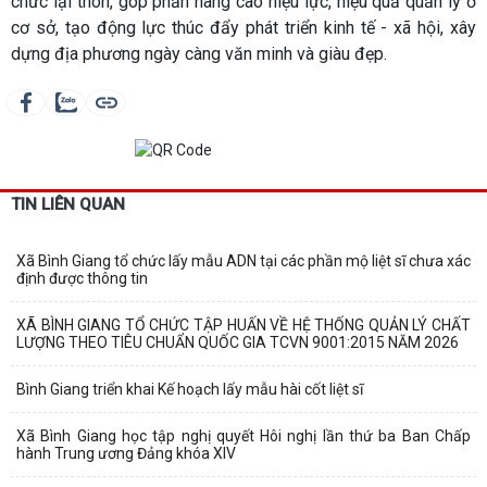
chức lại thôn, góp phần nâng cao hiệu lực, hiệu quả quản lý ở
cơ sở, tạo động lực thúc đẩy phát triển kinh tế - xã hội, xây
dựng địa phương ngày càng văn minh và giàu đẹp.
TIN LIÊN QUAN
Xã Bình Giang tổ chức lấy mẫu ADN tại các phần mộ liệt sĩ chưa xác
định được thông tin
XÃ BÌNH GIANG TỔ CHỨC TẬP HUẤN VỀ HỆ THỐNG QUẢN LÝ CHẤT
LƯỢNG THEO TIÊU CHUẨN QUỐC GIA TCVN 9001:2015 NĂM 2026
Bình Giang triển khai Kế hoạch lấy mẫu hài cốt liệt sĩ
Xã Bình Giang học tập nghị quyết Hôi nghị lần thứ ba Ban Chấp
hành Trung ương Đảng khóa XIV