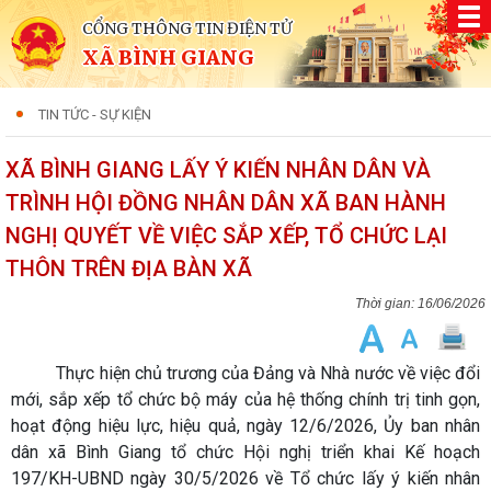
CỔNG THÔNG TIN ĐIỆN TỬ
XÃ BÌNH GIANG
TIN TỨC - SỰ KIỆN
XÃ BÌNH GIANG LẤY Ý KIẾN NHÂN DÂN VÀ
TRÌNH HỘI ĐỒNG NHÂN DÂN XÃ BAN HÀNH
NGHỊ QUYẾT VỀ VIỆC SẮP XẾP, TỔ CHỨC LẠI
THÔN TRÊN ĐỊA BÀN XÃ
16/06/2026
Thực hiện chủ trương của Đảng và Nhà nước về việc đổi
mới, sắp xếp tổ chức bộ máy của hệ thống chính trị tinh gọn,
hoạt động hiệu lực, hiệu quả, ngày 12/6/2026, Ủy ban nhân
dân xã Bình Giang tổ chức Hội nghị triển khai Kế hoạch
197/KH-UBND ngày 30/5/2026 về Tổ chức lấy ý kiến nhân