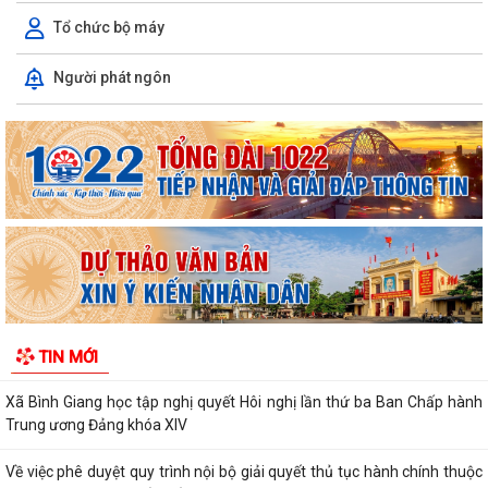
Tổ chức bộ máy
Về việc công khai danh mục thủ tục hành chính được sửa đổi, bổ sung,
bị bãi bỏ thuộc phạm vi chức...
Người phát ngôn
Kết quả giải quyết thủ tục hành chính tháng 7 năm 2026
XÃ BÌNH GIANG TỔ CHỨC TẬP HUẤN VỀ HỆ THỐNG QUẢN LÝ CHẤT
LƯỢNG THEO TIÊU CHUẨN QUỐC GIA TCVN...
UBND xã triển khai giải quyết chế độ chính sách đối với người hoạt
động không chuyên trách ở thôn
Nghị quyết Về việc quy định mức chi thăm chúc tết Nguyên đán, thăm
hỏi ốm đau, trợ cấp đối với một...
TIN MỚI
Bình Giang triển khai Kế hoạch lấy mẫu hài cốt liệt sĩ
Xã Bình Giang học tập nghị quyết Hôi nghị lần thứ ba Ban Chấp hành
Trung ương Đảng khóa XIV
Về việc phê duyệt quy trình nội bộ giải quyết thủ tục hành chính thuộc