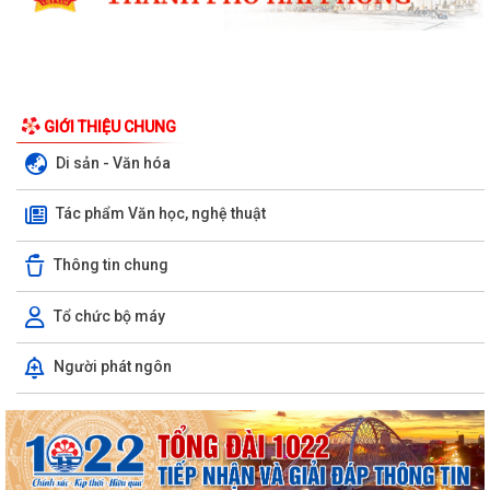
GIỚI THIỆU CHUNG
Di sản - Văn hóa
Tác phẩm Văn học, nghệ thuật
Thông tin chung
Tổ chức bộ máy
Nghị quyết Quy định mức thu phí, lệ phí thuộc thẩm quyền của Hội
Người phát ngôn
đồng nhân dân thành phố đối với...
Về việc danh mục TTHC đã cung cấp DVCTT và TTHC chưa đủ điều
kiện cung cấp DVCTT trên Cổng Dịch vụ...
Xã Bình Giang tổ chức lấy mẫu ADN tại các phần mộ liệt sĩ chưa xác