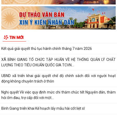
định được thông tin
Công khai Nghị Quyết quy định về lệ phí đăng ký kinh doanh trên địa
bàn thành phố Hải Phòng
Về việc công khai danh mục thủ tục hành chính được sửa đổi, bổ sung,
TIN MỚI
bị bãi bỏ thuộc phạm vi chức...
Kết quả giải quyết thủ tục hành chính tháng 7 năm 2026
XÃ BÌNH GIANG TỔ CHỨC TẬP HUẤN VỀ HỆ THỐNG QUẢN LÝ CHẤT
LƯỢNG THEO TIÊU CHUẨN QUỐC GIA TCVN...
UBND xã triển khai giải quyết chế độ chính sách đối với người hoạt
động không chuyên trách ở thôn
Nghị quyết Về việc quy định mức chi thăm chúc tết Nguyên đán, thăm
hỏi ốm đau, trợ cấp đối với một...
Bình Giang triển khai Kế hoạch lấy mẫu hài cốt liệt sĩ