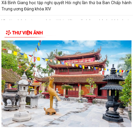
Xã Bình Giang học tập nghị quyết Hôi nghị lần thứ ba Ban Chấp hành
Trung ương Đảng khóa XIV
Về việc phê duyệt quy trình nội bộ giải quyết thủ tục hành chính thuộc
phạm vi chức năng của Sở...
THƯ VIỆN ẢNH
Về việc khai bố thủ tục hành chính nội bộ được sửa đổi, bổ sung thuộc
phạm vi, chức năng quản lý...
Quyết định Về việc kiện toàn Ban chỉ đạo áp dụng, duy trì, cải tiến và
công bố Hệ thống quản lý...
ĐỜI ĐỜI GHI NHỚ CÔNG ƠN CÁC ANH HÙNG LIỆT SĨ, THƯƠNG BINH,
BỆNH BINH VÀ NGƯỜI CÓ CÔNG VỚI CÁCH MẠNG
Về việc công khai danh mục thủ tục hành chính bị bãi bỏ thuộc phạm vi
chức năng của Sở Nông nghiệp...
THẮP SÁNG NGỌN NẾN TRI ÂN – XÃ BÌNH GIANG LAN TỎA ĐẠO LÝ
"UỐNG NƯỚC NHỚ NGUỒN"
Tìm hiểu Luật số 132/2025/QH15 sửa đổi, bổ sung một số điều của