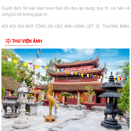
ĐỜI ĐỜI GHI NHỚ CÔNG ƠN CÁC ANH HÙNG LIỆT SĨ, THƯƠNG BINH,
BỆNH BINH VÀ NGƯỜI CÓ CÔNG VỚI CÁCH MẠNG
Về việc công khai danh mục thủ tục hành chính bị bãi bỏ thuộc phạm vi
chức năng của Sở Nông nghiệp...
THƯ VIỆN ẢNH
THẮP SÁNG NGỌN NẾN TRI ÂN – XÃ BÌNH GIANG LAN TỎA ĐẠO LÝ
"UỐNG NƯỚC NHỚ NGUỒN"
Tìm hiểu Luật số 132/2025/QH15 sửa đổi, bổ sung một số điều của
Luật Phòng, chống tham nhũng, có...
XÃ BÌNH GIANG TỔ CHỨC KỲ HỌP THỨ BA (KỲ HỌP THƯỜNG LỆ GIỮA
NĂM) HĐND XÃ BÌNH GIANG KHÓA II, NHIỆM...
Về việc công khai thủ tục hành chính nội bộ ban hành mới lĩnh vực điện
lực thuộc phạm vi chức năng...
Tuyên truyền, hướng dẫn người dân sử dụng VNeID, dịch vụ công trực
tuyến, thanh toán không dùng...