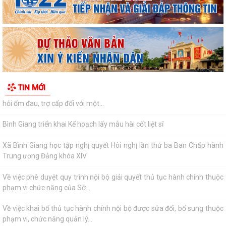
LƯỢNG THEO TIÊU CHUẨN QUỐC GIA TCVN...
UBND xã triển khai giải quyết chế độ chính sách đối với người hoạt
động không chuyên trách ở thôn
Nghị quyết Về việc quy định mức chi thăm chúc tết Nguyên đán, thăm
hỏi ốm đau, trợ cấp đối với một...
TIN MỚI
Bình Giang triển khai Kế hoạch lấy mẫu hài cốt liệt sĩ
Xã Bình Giang học tập nghị quyết Hôi nghị lần thứ ba Ban Chấp hành
Trung ương Đảng khóa XIV
Về việc phê duyệt quy trình nội bộ giải quyết thủ tục hành chính thuộc
phạm vi chức năng của Sở...
Về việc khai bố thủ tục hành chính nội bộ được sửa đổi, bổ sung thuộc
phạm vi, chức năng quản lý...
Quyết định Về việc kiện toàn Ban chỉ đạo áp dụng, duy trì, cải tiến và
công bố Hệ thống quản lý...