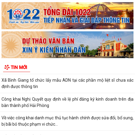
Về việc công khai thủ tục hành chính ban hành mới, được sửa đổi, bổ
sung thuộc phạm vi chức năng...
Thông báo Về việc công khai danh sách đề nghị tặng, truy tặng “Huy
chương Thanh niên xung phong vẻ...
Nghị quyết Quy định mức thu phí, lệ phí thuộc thẩm quyền của Hội
đồng nhân dân thành phố đối với...
Về việc danh mục TTHC đã cung cấp DVCTT và TTHC chưa đủ điều
TIN MỚI
kiện cung cấp DVCTT trên Cổng Dịch vụ...
Xã Bình Giang tổ chức lấy mẫu ADN tại các phần mộ liệt sĩ chưa xác
định được thông tin
Công khai Nghị Quyết quy định về lệ phí đăng ký kinh doanh trên địa
bàn thành phố Hải Phòng
Về việc công khai danh mục thủ tục hành chính được sửa đổi, bổ sung,
bị bãi bỏ thuộc phạm vi chức...