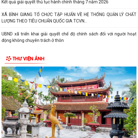
Kết quả giải quyết thủ tục hành chính tháng 7 năm 2026
XÃ BÌNH GIANG TỔ CHỨC TẬP HUẤN VỀ HỆ THỐNG QUẢN LÝ CHẤT
LƯỢNG THEO TIÊU CHUẨN QUỐC GIA TCVN...
UBND xã triển khai giải quyết chế độ chính sách đối với người hoạt
động không chuyên trách ở thôn
Nghị quyết Về việc quy định mức chi thăm chúc tết Nguyên đán, thăm
THƯ VIỆN ẢNH
hỏi ốm đau, trợ cấp đối với một...
Bình Giang triển khai Kế hoạch lấy mẫu hài cốt liệt sĩ
Xã Bình Giang học tập nghị quyết Hôi nghị lần thứ ba Ban Chấp hành
Trung ương Đảng khóa XIV
Về việc phê duyệt quy trình nội bộ giải quyết thủ tục hành chính thuộc
phạm vi chức năng của Sở...
Về việc khai bố thủ tục hành chính nội bộ được sửa đổi, bổ sung thuộc
phạm vi, chức năng quản lý...