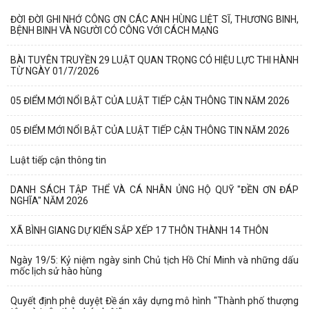
ĐỜI ĐỜI GHI NHỚ CÔNG ƠN CÁC ANH HÙNG LIỆT SĨ, THƯƠNG BINH,
BỆNH BINH VÀ NGƯỜI CÓ CÔNG VỚI CÁCH MẠNG
BÀI TUYÊN TRUYỀN 29 LUẬT QUAN TRỌNG CÓ HIỆU LỰC THI HÀNH
TỪ NGÀY 01/7/2026
05 ĐIỂM MỚI NỔI BẬT CỦA LUẬT TIẾP CẬN THÔNG TIN NĂM 2026
05 ĐIỂM MỚI NỔI BẬT CỦA LUẬT TIẾP CẬN THÔNG TIN NĂM 2026
Luật tiếp cận thông tin
DANH SÁCH TẬP THỂ VÀ CÁ NHÂN ỦNG HỘ QUỸ "ĐỀN ƠN ĐÁP
NGHĨA" NĂM 2026
XÃ BÌNH GIANG DỰ KIẾN SẮP XẾP 17 THÔN THÀNH 14 THÔN
Ngày 19/5: Kỷ niệm ngày sinh Chủ tịch Hồ Chí Minh và những dấu
mốc lịch sử hào hùng
Quyết định phê duyệt Đề án xây dựng mô hình "Thành phố thượng