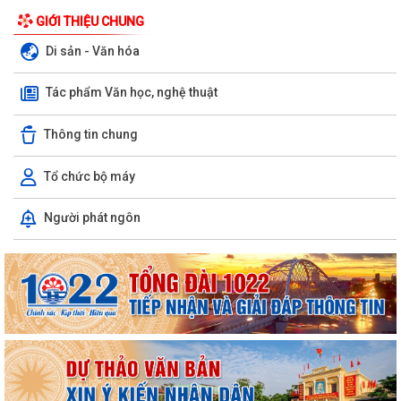
GIỚI THIỆU CHUNG
Di sản - Văn hóa
Tác phẩm Văn học, nghệ thuật
Thông tin chung
Tổ chức bộ máy
Xã Bình Giang tổ chức Hội nghị giao ban Bí thư chi bộ các thôn trên địa
Người phát ngôn
bàn xã
Lãnh đạo xã Bình Giang kiểm tra tiến độ thi công các công trình trên
địa bàn
Về việc công khai danh mục thủ tục hành chính được sửa đổi, bổ sung,
thay thế, bị bãi bỏ thuộc...
Về việc công khai thủ tục hành chính ban hành mới, được sửa đổi, bổ
sung thuộc phạm vi chức năng...