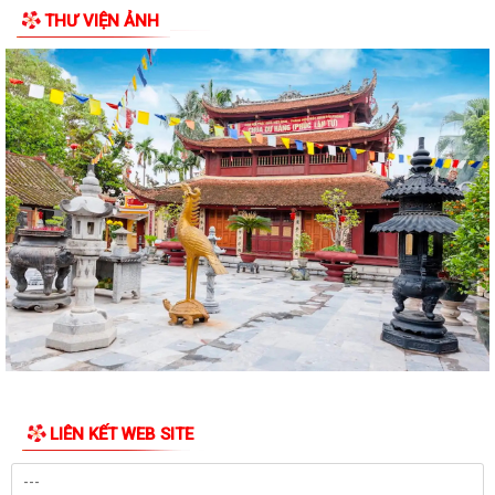
XÃ BÌNH GIANG TỔ CHỨC TẬP HUẤN VỀ HỆ THỐNG QUẢN LÝ CHẤT
THƯ VIỆN ẢNH
LƯỢNG THEO TIÊU CHUẨN QUỐC GIA TCVN...
UBND xã triển khai giải quyết chế độ chính sách đối với người hoạt
động không chuyên trách ở thôn
Nghị quyết Về việc quy định mức chi thăm chúc tết Nguyên đán, thăm
hỏi ốm đau, trợ cấp đối với một...
Bình Giang triển khai Kế hoạch lấy mẫu hài cốt liệt sĩ
Xã Bình Giang học tập nghị quyết Hôi nghị lần thứ ba Ban Chấp hành
Trung ương Đảng khóa XIV
Về việc phê duyệt quy trình nội bộ giải quyết thủ tục hành chính thuộc
phạm vi chức năng của Sở...
Về việc khai bố thủ tục hành chính nội bộ được sửa đổi, bổ sung thuộc
phạm vi, chức năng quản lý...
LIÊN KẾT WEB SITE
Quyết định Về việc kiện toàn Ban chỉ đạo áp dụng, duy trì, cải tiến và
công bố Hệ thống quản lý...