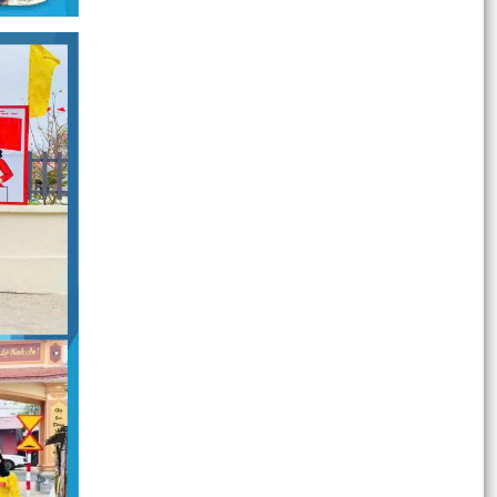
Về việc công khai danh mục thủ tục hành chính
mới ban hành, bị bãi bỏ thuộc phạm vi chức
năng của...
Xã Bình Giang ra quân tổng dọn vệ sinh các
Nghĩa trang Liệt sĩ trên địa bàn xã
ĐOÀN LÃNH ĐẠO XÃ BÌNH GIANG THĂM, TẶNG
QUÀ CÁC GIA ĐÌNH NGƯỜI CÓ CÔNG TIÊU BIỂU
NHÂN DỊP KỶ NIỆM 79...
Quyết định Phê duyệt quy trình nội bộ giải quyết
thủ tục hành chính thuộc thẩm quyền giải
quyết...
Về việc công khai thủ tục hành chính nội bộ ban
hành mới lĩnh vực thương mại điện tử thuộc
phạm vi,...
Đồng chí Đỗ Mạnh Hiến – Phó Bí thư Thường