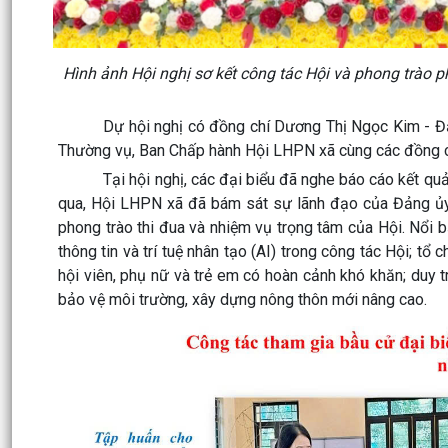
Hình ảnh Hội nghị sơ kết công tác Hội và phong trào 
Dự hội nghị có đồng chí Dương Thị Ngọc Kim - Đảng 
Thường vụ, Ban Chấp hành Hội LHPN xã cùng các đồng chí 
Tại hội nghị, các đại biểu đã nghe báo cáo kết quả c
qua, Hội LHPN xã đã bám sát sự lãnh đạo của Đảng ủy,
phong trào thi đua và nhiệm vụ trọng tâm của Hội. Nổi
thông tin và trí tuệ nhân tạo (AI) trong công tác Hội; tổ
hội viên, phụ nữ và trẻ em có hoàn cảnh khó khăn; duy tr
bảo vệ môi trường, xây dựng nông thôn mới nâng cao.