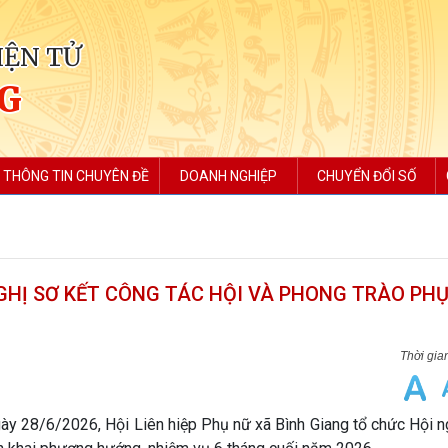
IỆN TỬ
NG
THÔNG TIN CHUYÊN ĐỀ
DOANH NGHIỆP
CHUYỂN ĐỔI SỐ
GHỊ SƠ KẾT CÔNG TÁC HỘI VÀ PHONG TRÀO PHỤ
28/6/2026, Hội Liên hiệp Phụ nữ xã Bình Giang tổ chức Hội ng