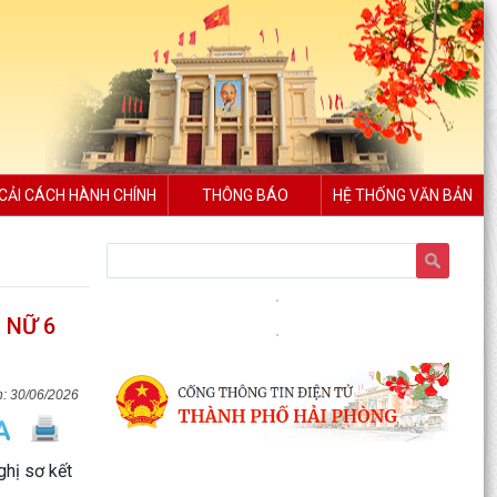
CẢI CÁCH HÀNH CHÍNH
THÔNG BÁO
HỆ THỐNG VĂN BẢN
Xã Bình Giang tổ chức Hội nghị giao ban Bí thư
chi bộ các thôn trên địa bàn xã
 NỮ 6
Lãnh đạo xã Bình Giang kiểm tra tiến độ thi công
các công trình trên địa bàn
Về việc công khai danh mục thủ tục hành chính
30/06/2026
được sửa đổi, bổ sung, thay thế, bị bãi bỏ
thuộc...
hị sơ kết
Về việc công khai thủ tục hành chính ban hành