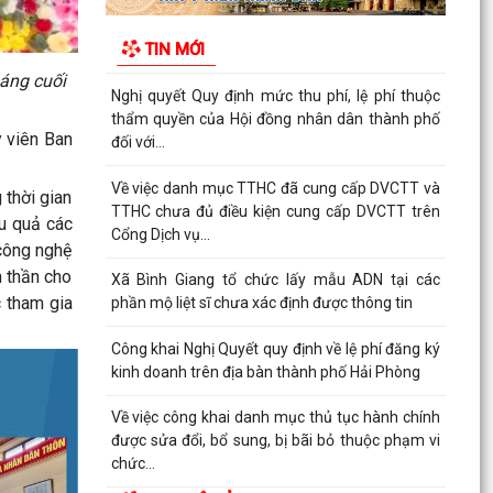
Về việc công khai danh mục thủ tục hành chính
được sửa đổi, bổ sung, bị bãi bỏ thuộc phạm vi
TIN MỚI
chức...
háng cuối
Kết quả giải quyết thủ tục hành chính tháng 7
năm 2026
 viên Ban
XÃ BÌNH GIANG TỔ CHỨC TẬP HUẤN VỀ HỆ
THỐNG QUẢN LÝ CHẤT LƯỢNG THEO TIÊU
thời gian
CHUẨN QUỐC GIA TCVN...
u quả các
công nghệ
UBND xã triển khai giải quyết chế độ chính sách
h thần cho
đối với người hoạt động không chuyên trách ở
c tham gia
thôn
Nghị quyết Về việc quy định mức chi thăm chúc
tết Nguyên đán, thăm hỏi ốm đau, trợ cấp đối
với một...
Bình Giang triển khai Kế hoạch lấy mẫu hài cốt
liệt sĩ