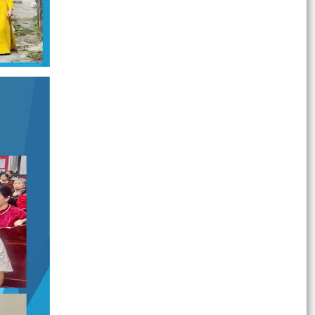
trực Thành ủy Hải Phòng khảo sát, làm việc tại
xã Bình...
Bình dân học vụ số – Mỗi người dân hãy chủ
động học tập để làm chủ kỹ năng số
Xã Bình Giang Hướng về Ngày Thương binh -
Liệt sĩ 27/7: Tri ân những người đã cống hiến vì
độc lập,...
Về việc công khai danh mục thủ tục hành chính
bị bãi bỏ thuộc phạm vi chức năng của Sở Nông
nghiệp...
Về việc công khai danh mục thủ tục hành chính
bị bãi bỏ thuộc phạm vi chức năng quản lý của
Sở Tài...
Về việc công khai danh mục thủ tục hành chính
ban hành mới, được sửa đổi, bổ sung lĩnh vực
hội nhập...