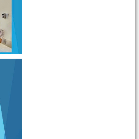
05 ĐIỂM MỚI NỔI BẬT CỦA LUẬT TIẾP CẬN
THÔNG TIN NĂM 2026
05 ĐIỂM MỚI NỔI BẬT CỦA LUẬT TIẾP CẬN
THÔNG TIN NĂM 2026
Về việc công khai thủ tục hành chính đặc thù
mới ban hành lĩnh vực đất đai thuộc phạm vi
chức năng...
DANH SÁCH TẬP THỂ VÀ CÁ NHÂN ỦNG HỘ
QUỸ "ĐỀN ƠN ĐÁP NGHĨA" NĂM 2026
Về việc công khai danh mục thủ tục hành chính
ban hành mới và bị bãi bỏ lĩnh vực thương mại
điện...
Về việc khai bố danh mục thủ tục hành chính
được thay thế, bị bãi bỏ thuộc phạm vi chức
năng quản...