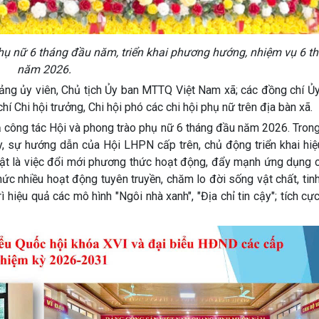
phụ nữ 6 tháng đầu năm, triển khai phương hướng, nhiệm vụ 6 t
năm 2026.
ủy viên, Chủ tịch Ủy ban MTTQ Việt Nam xã; các đồng chí Ủy
Chi hội trưởng, Chi hội phó các chi hội phụ nữ trên địa bàn xã.
ông tác Hội và phong trào phụ nữ 6 tháng đầu năm 2026. Trong 
 sự hướng dẫn của Hội LHPN cấp trên, chủ động triển khai hiệ
 bật là việc đổi mới phương thức hoạt động, đẩy mạnh ứng dụng 
 chức nhiều hoạt động tuyên truyền, chăm lo đời sống vật chất, tin
ì hiệu quả các mô hình "Ngôi nhà xanh", "Địa chỉ tin cậy"; tích cự