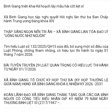
Bình Giang triển khai Kế hoạch lấy mẫu hài cốt liệt sĩ
Xã Bình Giang học tập nghị quyết Hôi nghị lần thứ ba Ban Chấp
hành Trung ương Đảng khóa XIV
THẮP SÁNG NGỌN NẾN TRI ÂN – XÃ BÌNH GIANG LAN TỎA ĐẠO LÝ
"UỐNG NƯỚC NHỚ NGUỒN"
Tìm hiểu Luật số 132/2025/QH15 sửa đổi, bổ sung một số điều của
Luật Phòng, chống tham nhũng, có hiệu lực thi hành từ ngày 01
tháng 7 năm 2026.
BÀI TUYÊN TRUYỀN 29 LUẬT QUAN TRỌNG CÓ HIỆU LỰC THI HÀNH
TỪ NGÀY 01/7/2026
XÃ BÌNH GIANG TỔ CHỨC KỲ HỌP THỨ BA (KỲ HỌP THƯỜNG LỆ
GIỮA NĂM) HĐND XÃ BÌNH GIANG KHÓA II, NHIỆM KỲ 2026 -2031
ĐOÀN LÃNH ĐẠO XÃ BÌNH GIANG THĂM, TẶNG QUÀ CÁC GIA ĐÌNH
NGƯỜI CÓ CÔNG TIÊU BIỂU NHÂN DỊP KỶ NIỆM 79 NĂM NGÀY
THƯƠNG BINH LIỆT SĨ (27/7/1947 –...