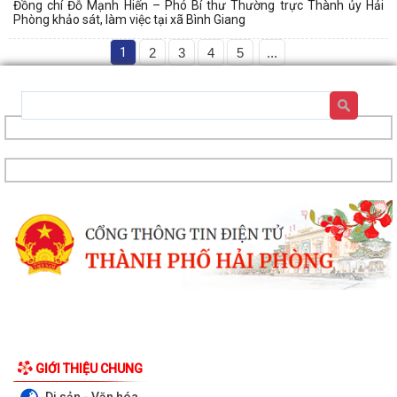
Đồng chí Đỗ Mạnh Hiến – Phó Bí thư Thường trực Thành ủy Hải
Phòng khảo sát, làm việc tại xã Bình Giang
1
2
3
4
5
...
Nghị quyết Quy định mức thu phí, lệ phí thuộc thẩm quyền của Hội
đồng nhân dân thành phố đối với...
GIỚI THIỆU CHUNG
Về việc danh mục TTHC đã cung cấp DVCTT và TTHC chưa đủ điều