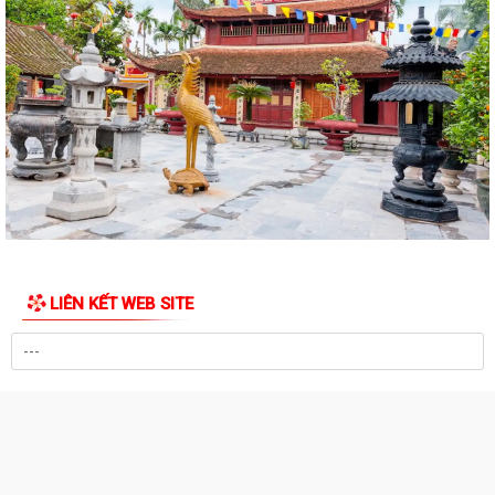
"UỐNG NƯỚC NHỚ NGUỒN"
Tìm hiểu Luật số 132/2025/QH15 sửa đổi, bổ sung một số điều của
Luật Phòng, chống tham nhũng, có...
XÃ BÌNH GIANG TỔ CHỨC KỲ HỌP THỨ BA (KỲ HỌP THƯỜNG LỆ GIỮA
NĂM) HĐND XÃ BÌNH GIANG KHÓA II, NHIỆM...
Về việc công khai thủ tục hành chính nội bộ ban hành mới lĩnh vực điện
lực thuộc phạm vi chức năng...
Tuyên truyền, hướng dẫn người dân sử dụng VNeID, dịch vụ công trực
tuyến, thanh toán không dùng...
Về việc công khai danh mục thủ tục hành chính mới ban hành, bị bãi bỏ
thuộc phạm vi chức năng của...
LIÊN KẾT WEB SITE
Xã Bình Giang ra quân tổng dọn vệ sinh các Nghĩa trang Liệt sĩ trên địa
bàn xã
ĐOÀN LÃNH ĐẠO XÃ BÌNH GIANG THĂM, TẶNG QUÀ CÁC GIA ĐÌNH
THỐNG KÊ TRUY CẬP