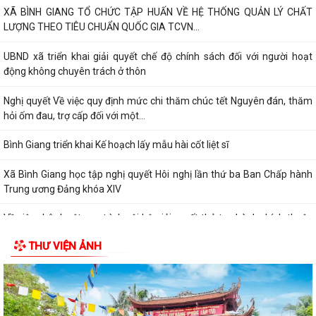
Bình Giang triển khai Kế hoạch lấy mẫu hài cốt liệt sĩ
Xã Bình Giang học tập nghị quyết Hôi nghị lần thứ ba Ban Chấp hành
Trung ương Đảng khóa XIV
Về việc phê duyệt quy trình nội bộ giải quyết thủ tục hành chính thuộc
phạm vi chức năng của Sở...
Về việc khai bố thủ tục hành chính nội bộ được sửa đổi, bổ sung thuộc
phạm vi, chức năng quản lý...
Quyết định Về việc kiện toàn Ban chỉ đạo áp dụng, duy trì, cải tiến và
công bố Hệ thống quản lý...
ĐỜI ĐỜI GHI NHỚ CÔNG ƠN CÁC ANH HÙNG LIỆT SĨ, THƯƠNG BINH,
BỆNH BINH VÀ NGƯỜI CÓ CÔNG VỚI CÁCH MẠNG
Về việc công khai danh mục thủ tục hành chính bị bãi bỏ thuộc phạm vi
chức năng của Sở Nông nghiệp...
THƯ VIỆN ẢNH
THẮP SÁNG NGỌN NẾN TRI ÂN – XÃ BÌNH GIANG LAN TỎA ĐẠO LÝ