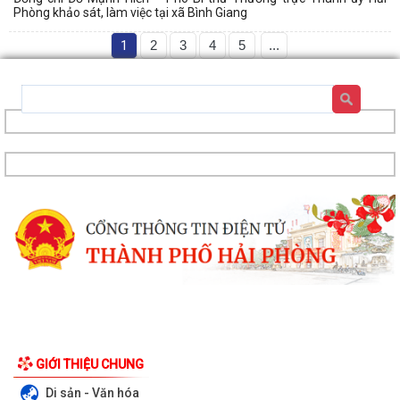
Phòng khảo sát, làm việc tại xã Bình Giang
1
2
3
4
5
...
Về việc danh mục TTHC đã cung cấp DVCTT và TTHC chưa đủ điều
kiện cung cấp DVCTT trên Cổng Dịch vụ...
Xã Bình Giang tổ chức lấy mẫu ADN tại các phần mộ liệt sĩ chưa xác
GIỚI THIỆU CHUNG
định được thông tin
Di sản - Văn hóa