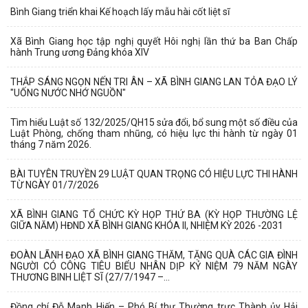
Bình Giang triển khai Kế hoạch lấy mẫu hài cốt liệt sĩ
Xã Bình Giang học tập nghị quyết Hôi nghị lần thứ ba Ban Chấp
hành Trung ương Đảng khóa XIV
THẮP SÁNG NGỌN NẾN TRI ÂN – XÃ BÌNH GIANG LAN TỎA ĐẠO LÝ
"UỐNG NƯỚC NHỚ NGUỒN"
Tìm hiểu Luật số 132/2025/QH15 sửa đổi, bổ sung một số điều của
Luật Phòng, chống tham nhũng, có hiệu lực thi hành từ ngày 01
tháng 7 năm 2026.
BÀI TUYÊN TRUYỀN 29 LUẬT QUAN TRỌNG CÓ HIỆU LỰC THI HÀNH
TỪ NGÀY 01/7/2026
XÃ BÌNH GIANG TỔ CHỨC KỲ HỌP THỨ BA (KỲ HỌP THƯỜNG LỆ
GIỮA NĂM) HĐND XÃ BÌNH GIANG KHÓA II, NHIỆM KỲ 2026 -2031
ĐOÀN LÃNH ĐẠO XÃ BÌNH GIANG THĂM, TẶNG QUÀ CÁC GIA ĐÌNH
NGƯỜI CÓ CÔNG TIÊU BIỂU NHÂN DỊP KỶ NIỆM 79 NĂM NGÀY
THƯƠNG BINH LIỆT SĨ (27/7/1947 –...
Đồng chí Đỗ Mạnh Hiến – Phó Bí thư Thường trực Thành ủy Hải