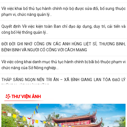
Về việc phê duyệt quy trình nội bộ giải quyết thủ tục hành chính thuộc
phạm vi chức năng của Sở...
Về việc khai bố thủ tục hành chính nội bộ được sửa đổi, bổ sung thuộc
phạm vi, chức năng quản lý...
Quyết định Về việc kiện toàn Ban chỉ đạo áp dụng, duy trì, cải tiến và
công bố Hệ thống quản lý...
ĐỜI ĐỜI GHI NHỚ CÔNG ƠN CÁC ANH HÙNG LIỆT SĨ, THƯƠNG BINH,
BỆNH BINH VÀ NGƯỜI CÓ CÔNG VỚI CÁCH MẠNG
Về việc công khai danh mục thủ tục hành chính bị bãi bỏ thuộc phạm vi
chức năng của Sở Nông nghiệp...
THẮP SÁNG NGỌN NẾN TRI ÂN – XÃ BÌNH GIANG LAN TỎA ĐẠO LÝ
"UỐNG NƯỚC NHỚ NGUỒN"
THƯ VIỆN ẢNH
Tìm hiểu Luật số 132/2025/QH15 sửa đổi, bổ sung một số điều của
Luật Phòng, chống tham nhũng, có...