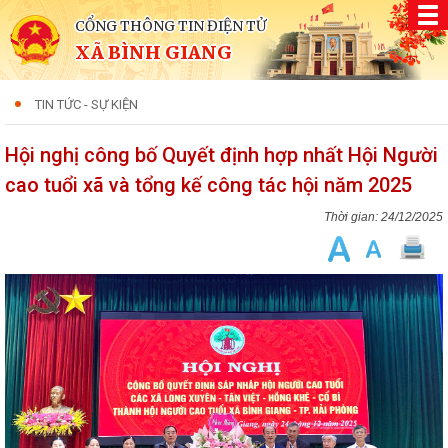
CỔNG THÔNG TIN ĐIỆN TỬ
XÃ BÌNH GIANG
TIN TỨC - SỰ KIỆN
Hội nghị công bố Quyết định hợp nhất Hội Người
cao tuổi xã và tổng kế công tác hội năm 2025
24/12/2025