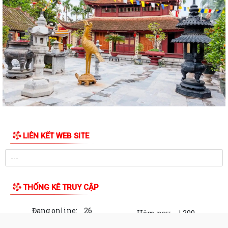
XÃ BÌNH GIANG TỔ CHỨC KỲ HỌP THỨ BA (KỲ HỌP THƯỜNG LỆ GIỮA
NĂM) HĐND XÃ BÌNH GIANG KHÓA II, NHIỆM...
Về việc công khai thủ tục hành chính nội bộ ban hành mới lĩnh vực điện
lực thuộc phạm vi chức năng...
Tuyên truyền, hướng dẫn người dân sử dụng VNeID, dịch vụ công trực
tuyến, thanh toán không dùng...
Về việc công khai danh mục thủ tục hành chính mới ban hành, bị bãi bỏ
thuộc phạm vi chức năng của...
Xã Bình Giang ra quân tổng dọn vệ sinh các Nghĩa trang Liệt sĩ trên địa
bàn xã
LIÊN KẾT WEB SITE
ĐOÀN LÃNH ĐẠO XÃ BÌNH GIANG THĂM, TẶNG QUÀ CÁC GIA ĐÌNH
NGƯỜI CÓ CÔNG TIÊU BIỂU NHÂN DỊP KỶ NIỆM 79...
Quyết định Phê duyệt quy trình nội bộ giải quyết thủ tục hành chính
thuộc thẩm quyền giải quyết...
THỐNG KÊ TRUY CẬP