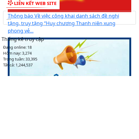
THƯ VIỆN ẢNH
Thông báo Về việc công khai danh sách đề nghị
tặng, truy tặng “Huy chương Thanh niên xung
phong vẻ...
LIÊN KẾT WEB SITE