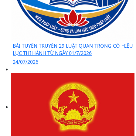
BÀI TUYÊN TRUYỀN 29 LUẬT QUAN TRỌNG CÓ HIỆU
LỰC THI HÀNH TỪ NGÀY 01/7/2026
24/07/2026