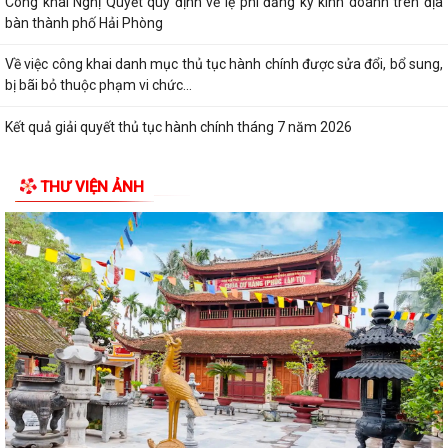
Công khai Nghị Quyết quy định về lệ phí đăng ký kinh doanh trên địa
bàn thành phố Hải Phòng
Về việc công khai danh mục thủ tục hành chính được sửa đổi, bổ sung,
bị bãi bỏ thuộc phạm vi chức...
Kết quả giải quyết thủ tục hành chính tháng 7 năm 2026
XÃ BÌNH GIANG TỔ CHỨC TẬP HUẤN VỀ HỆ THỐNG QUẢN LÝ CHẤT
THƯ VIỆN ẢNH
LƯỢNG THEO TIÊU CHUẨN QUỐC GIA TCVN...
UBND xã triển khai giải quyết chế độ chính sách đối với người hoạt
động không chuyên trách ở thôn
Nghị quyết Về việc quy định mức chi thăm chúc tết Nguyên đán, thăm
hỏi ốm đau, trợ cấp đối với một...
Bình Giang triển khai Kế hoạch lấy mẫu hài cốt liệt sĩ
Xã Bình Giang học tập nghị quyết Hôi nghị lần thứ ba Ban Chấp hành
Trung ương Đảng khóa XIV