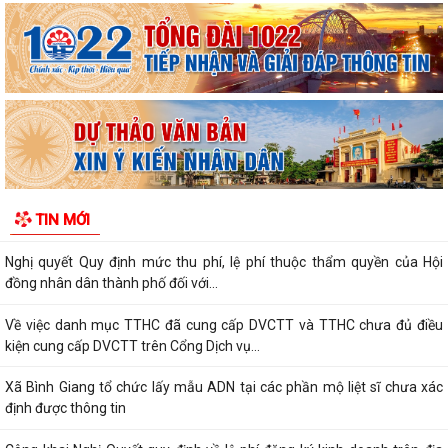
Lãnh đạo xã Bình Giang kiểm tra tiến độ thi công các công trình trên
địa bàn
Về việc công khai danh mục thủ tục hành chính được sửa đổi, bổ sung,
thay thế, bị bãi bỏ thuộc...
Về việc công khai thủ tục hành chính ban hành mới, được sửa đổi, bổ
sung thuộc phạm vi chức năng...
Thông báo Về việc công khai danh sách đề nghị tặng, truy tặng “Huy
TIN MỚI
chương Thanh niên xung phong vẻ...
Nghị quyết Quy định mức thu phí, lệ phí thuộc thẩm quyền của Hội
đồng nhân dân thành phố đối với...
Về việc danh mục TTHC đã cung cấp DVCTT và TTHC chưa đủ điều
kiện cung cấp DVCTT trên Cổng Dịch vụ...
Xã Bình Giang tổ chức lấy mẫu ADN tại các phần mộ liệt sĩ chưa xác
định được thông tin