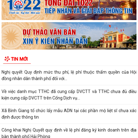
địa bàn
Về việc công khai danh mục thủ tục hành chính được sửa đổi, bổ sung,
thay thế, bị bãi bỏ thuộc...
Về việc công khai thủ tục hành chính ban hành mới, được sửa đổi, bổ
sung thuộc phạm vi chức năng...
Thông báo Về việc công khai danh sách đề nghị tặng, truy tặng “Huy
TIN MỚI
chương Thanh niên xung phong vẻ...
Nghị quyết Quy định mức thu phí, lệ phí thuộc thẩm quyền của Hội
đồng nhân dân thành phố đối với...
Về việc danh mục TTHC đã cung cấp DVCTT và TTHC chưa đủ điều
kiện cung cấp DVCTT trên Cổng Dịch vụ...
Xã Bình Giang tổ chức lấy mẫu ADN tại các phần mộ liệt sĩ chưa xác
định được thông tin
Công khai Nghị Quyết quy định về lệ phí đăng ký kinh doanh trên địa
bàn thành phố Hải Phòng