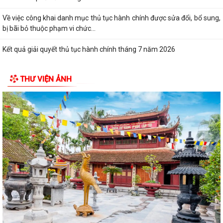
Về việc công khai danh mục thủ tục hành chính được sửa đổi, bổ sung,
bị bãi bỏ thuộc phạm vi chức...
Kết quả giải quyết thủ tục hành chính tháng 7 năm 2026
XÃ BÌNH GIANG TỔ CHỨC TẬP HUẤN VỀ HỆ THỐNG QUẢN LÝ CHẤT
THƯ VIỆN ẢNH
LƯỢNG THEO TIÊU CHUẨN QUỐC GIA TCVN...
UBND xã triển khai giải quyết chế độ chính sách đối với người hoạt
động không chuyên trách ở thôn
Nghị quyết Về việc quy định mức chi thăm chúc tết Nguyên đán, thăm
hỏi ốm đau, trợ cấp đối với một...
Bình Giang triển khai Kế hoạch lấy mẫu hài cốt liệt sĩ
Xã Bình Giang học tập nghị quyết Hôi nghị lần thứ ba Ban Chấp hành
Trung ương Đảng khóa XIV
Về việc phê duyệt quy trình nội bộ giải quyết thủ tục hành chính thuộc