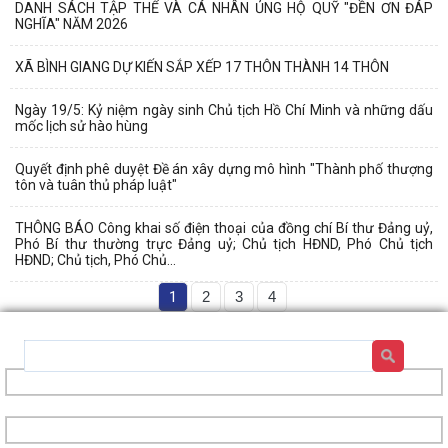
DANH SÁCH TẬP THỂ VÀ CÁ NHÂN ỦNG HỘ QUỸ "ĐỀN ƠN ĐÁP
NGHĨA" NĂM 2026
XÃ BÌNH GIANG DỰ KIẾN SẮP XẾP 17 THÔN THÀNH 14 THÔN
Ngày 19/5: Kỷ niệm ngày sinh Chủ tịch Hồ Chí Minh và những dấu
mốc lịch sử hào hùng
Quyết định phê duyệt Đề án xây dựng mô hình "Thành phố thượng
tôn và tuân thủ pháp luật"
THÔNG BÁO Công khai số điện thoại của đồng chí Bí thư Đảng uỷ,
Phó Bí thư thường trực Đảng uỷ; Chủ tịch HĐND, Phó Chủ tịch
HĐND; Chủ tịch, Phó Chủ...
1
2
3
4