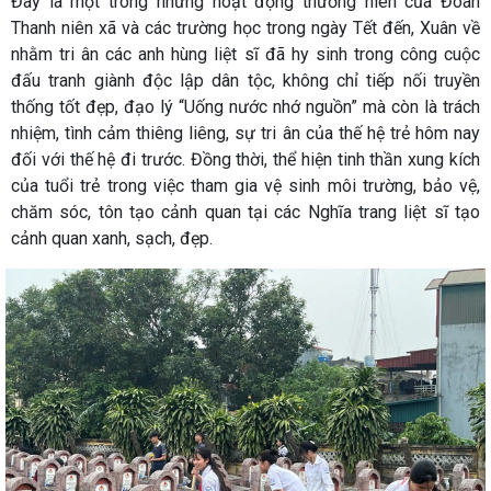
Đây là một trong những hoạt động thường niên của Đoàn
Thanh niên xã và các trường học trong ngày Tết đến, Xuân về
nhằm tri ân các anh hùng liệt sĩ đã hy sinh trong công cuộc
đấu tranh giành độc lập dân tộc, không chỉ tiếp nối truyền
thống tốt đẹp, đạo lý “Uống nước nhớ nguồn” mà còn là trách
nhiệm, tình cảm thiêng liêng, sự tri ân của thế hệ trẻ hôm nay
đối với thế hệ đi trước. Đồng thời, thể hiện tinh thần xung kích
của tuổi trẻ trong việc tham gia vệ sinh môi trường, bảo vệ,
chăm sóc, tôn tạo cảnh quan tại các Nghĩa trang liệt sĩ tạo
cảnh quan xanh, sạch, đẹp.