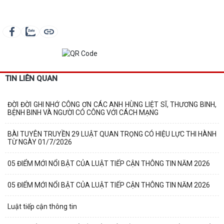
TIN LIÊN QUAN
ĐỜI ĐỜI GHI NHỚ CÔNG ƠN CÁC ANH HÙNG LIỆT SĨ, THƯƠNG BINH,
BỆNH BINH VÀ NGƯỜI CÓ CÔNG VỚI CÁCH MẠNG
BÀI TUYÊN TRUYỀN 29 LUẬT QUAN TRỌNG CÓ HIỆU LỰC THI HÀNH
TỪ NGÀY 01/7/2026
05 ĐIỂM MỚI NỔI BẬT CỦA LUẬT TIẾP CẬN THÔNG TIN NĂM 2026
05 ĐIỂM MỚI NỔI BẬT CỦA LUẬT TIẾP CẬN THÔNG TIN NĂM 2026
Luật tiếp cận thông tin