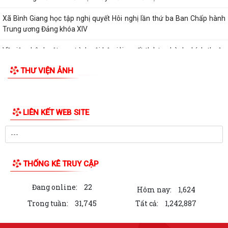
hỏi ốm đau, trợ cấp đối với một...
Bình Giang triển khai Kế hoạch lấy mẫu hài cốt liệt sĩ
Xã Bình Giang học tập nghị quyết Hôi nghị lần thứ ba Ban Chấp hành
Trung ương Đảng khóa XIV
Về việc phê duyệt quy trình nội bộ giải quyết thủ tục hành chính thuộc
phạm vi chức năng của Sở...
THƯ VIỆN ẢNH
Về việc khai bố thủ tục hành chính nội bộ được sửa đổi, bổ sung thuộc
phạm vi, chức năng quản lý...
Quyết định Về việc kiện toàn Ban chỉ đạo áp dụng, duy trì, cải tiến và
công bố Hệ thống quản lý...
ĐỜI ĐỜI GHI NHỚ CÔNG ƠN CÁC ANH HÙNG LIỆT SĨ, THƯƠNG BINH,
BỆNH BINH VÀ NGƯỜI CÓ CÔNG VỚI CÁCH MẠNG
Về việc công khai danh mục thủ tục hành chính bị bãi bỏ thuộc phạm vi
chức năng của Sở Nông nghiệp...