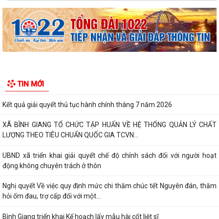
Về việc danh mục TTHC đã cung cấp DVCTT và TTHC chưa đủ điều
kiện cung cấp DVCTT trên Cổng Dịch vụ...
Xã Bình Giang tổ chức lấy mẫu ADN tại các phần mộ liệt sĩ chưa xác
định được thông tin
Công khai Nghị Quyết quy định về lệ phí đăng ký kinh doanh trên địa
bàn thành phố Hải Phòng
Về việc công khai danh mục thủ tục hành chính được sửa đổi, bổ sung,
TIN MỚI
bị bãi bỏ thuộc phạm vi chức...
Kết quả giải quyết thủ tục hành chính tháng 7 năm 2026
XÃ BÌNH GIANG TỔ CHỨC TẬP HUẤN VỀ HỆ THỐNG QUẢN LÝ CHẤT
LƯỢNG THEO TIÊU CHUẨN QUỐC GIA TCVN...
UBND xã triển khai giải quyết chế độ chính sách đối với người hoạt
động không chuyên trách ở thôn
Nghị quyết Về việc quy định mức chi thăm chúc tết Nguyên đán, thăm