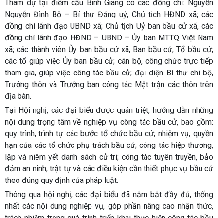
Tham dự tại điểm cầu Bình Giang có các đồng chí: Nguyễn
Nguyễn Đình Bộ – Bí thư Đảng uỷ, Chủ tịch HĐND xã; các
đồng chí lãnh đạo UBND xã; Chủ tịch Uỷ ban bầu cử xã, các
đồng chí lãnh đạo HĐND – UBND – Ủy ban MTTQ Việt Nam
xã; các thành viên Ủy ban bầu cử xã, Ban bầu cử, Tổ bầu cử;
các tổ giúp việc Ủy ban bầu cử; cán bộ, công chức trực tiếp
tham gia, giúp việc công tác bầu cử; đại diện Bí thư chi bộ,
Trưởng thôn và Trưởng ban công tác Mặt trận các thôn trên
địa bàn.
Tại Hội nghị, các đại biểu được quán triệt, hướng dẫn những
nội dung trọng tâm về nghiệp vụ công tác bầu cử, bao gồm:
quy trình, trình tự các bước tổ chức bầu cử; nhiệm vụ, quyền
hạn của các tổ chức phụ trách bầu cử; công tác hiệp thương,
lập và niêm yết danh sách cử tri; công tác tuyên truyền, bảo
đảm an ninh, trật tự và các điều kiện cần thiết phục vụ bầu cử
theo đúng quy định của pháp luật.
Thông qua hội nghị, các đại biểu đã nắm bắt đầy đủ, thống
nhất các nội dung nghiệp vụ, góp phần nâng cao nhận thức,
trách nhiệm trong quá trình triển khai thực hiện công tác bầu