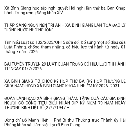
Xã Bình Giang học tập nghị quyết Hôi nghị lần thứ ba Ban Chấp
hành Trung ương Đảng khóa XIV
THẮP SÁNG NGỌN NẾN TRI ÂN – XÃ BÌNH GIANG LAN TỎA ĐẠO LÝ
"UỐNG NƯỚC NHỚ NGUỒN"
Tìm hiểu Luật số 132/2025/QH15 sửa đổi, bổ sung một số điều của
Luật Phòng, chống tham nhũng, có hiệu lực thi hành từ ngày 01
tháng 7 năm 2026.
BÀI TUYÊN TRUYỀN 29 LUẬT QUAN TRỌNG CÓ HIỆU LỰC THI HÀNH
TỪ NGÀY 01/7/2026
XÃ BÌNH GIANG TỔ CHỨC KỲ HỌP THỨ BA (KỲ HỌP THƯỜNG LỆ
GIỮA NĂM) HĐND XÃ BÌNH GIANG KHÓA II, NHIỆM KỲ 2026 -2031
ĐOÀN LÃNH ĐẠO XÃ BÌNH GIANG THĂM, TẶNG QUÀ CÁC GIA ĐÌNH
NGƯỜI CÓ CÔNG TIÊU BIỂU NHÂN DỊP KỶ NIỆM 79 NĂM NGÀY
THƯƠNG BINH LIỆT SĨ (27/7/1947 –...
Đồng chí Đỗ Mạnh Hiến – Phó Bí thư Thường trực Thành ủy Hải
Phòng khảo sát, làm việc tại xã Bình Giang