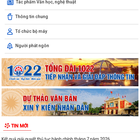
Tác phẩm Văn học, nghệ thuật
Thông tin chung
Tổ chức bộ máy
Nghị quyết Quy định mức thu phí, lệ phí thuộc thẩm quyền của Hội
Người phát ngôn
đồng nhân dân thành phố đối với...
Về việc danh mục TTHC đã cung cấp DVCTT và TTHC chưa đủ điều
kiện cung cấp DVCTT trên Cổng Dịch vụ...
Xã Bình Giang tổ chức lấy mẫu ADN tại các phần mộ liệt sĩ chưa xác
định được thông tin
Công khai Nghị Quyết quy định về lệ phí đăng ký kinh doanh trên địa
bàn thành phố Hải Phòng
Về việc công khai danh mục thủ tục hành chính được sửa đổi, bổ sung,
TIN MỚI
bị bãi bỏ thuộc phạm vi chức...
Kết quả giải quyết thủ tục hành chính tháng 7 năm 2026