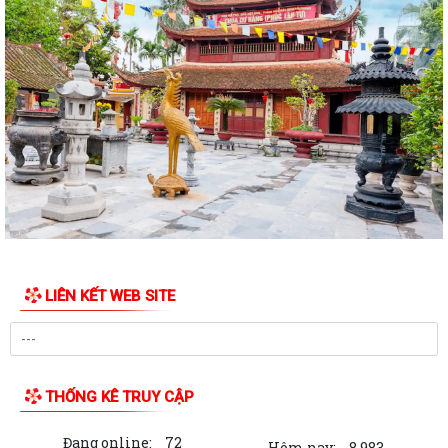
Quyết định Về việc kiện toàn Ban chỉ đạo áp dụng, duy trì, cải tiến và
công bố Hệ thống quản lý...
ĐỜI ĐỜI GHI NHỚ CÔNG ƠN CÁC ANH HÙNG LIỆT SĨ, THƯƠNG BINH,
BỆNH BINH VÀ NGƯỜI CÓ CÔNG VỚI CÁCH MẠNG
Về việc công khai danh mục thủ tục hành chính bị bãi bỏ thuộc phạm vi
chức năng của Sở Nông nghiệp...
THẮP SÁNG NGỌN NẾN TRI ÂN – XÃ BÌNH GIANG LAN TỎA ĐẠO LÝ
"UỐNG NƯỚC NHỚ NGUỒN"
Tìm hiểu Luật số 132/2025/QH15 sửa đổi, bổ sung một số điều của
Luật Phòng, chống tham nhũng, có...
LIÊN KẾT WEB SITE
XÃ BÌNH GIANG TỔ CHỨC KỲ HỌP THỨ BA (KỲ HỌP THƯỜNG LỆ GIỮA
NĂM) HĐND XÃ BÌNH GIANG KHÓA II, NHIỆM...
Về việc công khai thủ tục hành chính nội bộ ban hành mới lĩnh vực điện
THỐNG KÊ TRUY CẬP
lực thuộc phạm vi chức năng...
Đang online:
72
Tuyên truyền, hướng dẫn người dân sử dụng VNeID, dịch vụ công trực
Hôm nay:
8,983