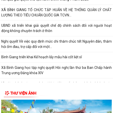
XÃ BÌNH GIANG TỔ CHỨC TẬP HUẤN VỀ HỆ THỐNG QUẢN LÝ CHẤT
LƯỢNG THEO TIÊU CHUẨN QUỐC GIA TCVN...
UBND xã triển khai giải quyết chế độ chính sách đối với người hoạt
động không chuyên trách ở thôn
Nghị quyết Về việc quy định mức chi thăm chúc tết Nguyên đán, thăm
hỏi ốm đau, trợ cấp đối với một...
Bình Giang triển khai Kế hoạch lấy mẫu hài cốt liệt sĩ
Xã Bình Giang học tập nghị quyết Hôi nghị lần thứ ba Ban Chấp hành
Trung ương Đảng khóa XIV
Về việc phê duyệt quy trình nội bộ giải quyết thủ tục hành chính thuộc
phạm vi chức năng của Sở...
THƯ VIỆN ẢNH
Về việc khai bố thủ tục hành chính nội bộ được sửa đổi, bổ sung thuộc
phạm vi, chức năng quản lý...