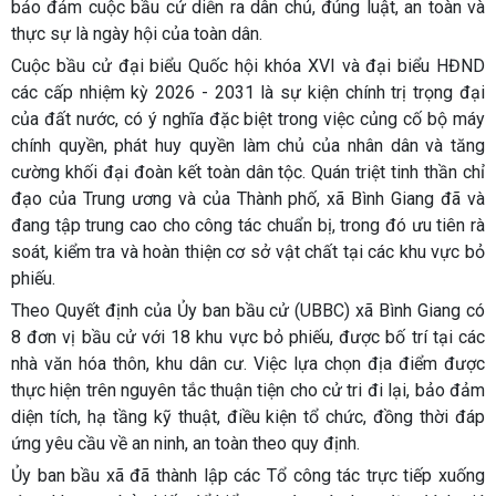
bảo đảm cuộc bầu cử diễn ra dân chủ, đúng luật, an toàn và
thực sự là ngày hội của toàn dân.
Cuộc bầu cử đại biểu Quốc hội khóa XVI và đại biểu HĐND
các cấp nhiệm kỳ 2026 - 2031 là sự kiện chính trị trọng đại
của đất nước, có ý nghĩa đặc biệt trong việc củng cố bộ máy
chính quyền, phát huy quyền làm chủ của nhân dân và tăng
cường khối đại đoàn kết toàn dân tộc. Quán triệt tinh thần chỉ
đạo của Trung ương và của Thành phố, xã Bình Giang đã và
đang tập trung cao cho công tác chuẩn bị, trong đó ưu tiên rà
soát, kiểm tra và hoàn thiện cơ sở vật chất tại các khu vực bỏ
phiếu.
Theo Quyết định của Ủy ban bầu cử (UBBC) xã Bình Giang có
8 đơn vị bầu cử với 18 khu vực bỏ phiếu, được bố trí tại các
nhà văn hóa thôn, khu dân cư. Việc lựa chọn địa điểm được
thực hiện trên nguyên tắc thuận tiện cho cử tri đi lại, bảo đảm
diện tích, hạ tầng kỹ thuật, điều kiện tổ chức, đồng thời đáp
ứng yêu cầu về an ninh, an toàn theo quy định.
Ủy ban bầu xã đã thành lập các Tổ công tác trực tiếp xuống