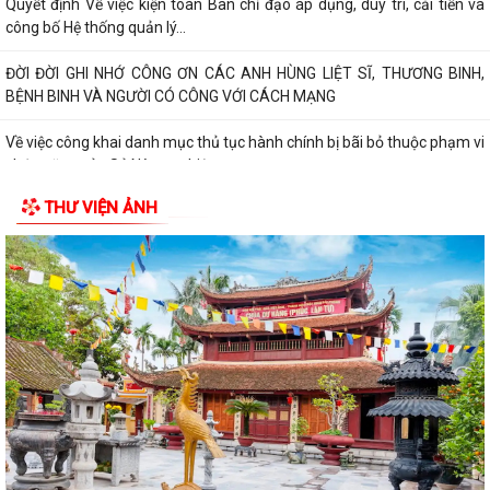
Quyết định Về việc kiện toàn Ban chỉ đạo áp dụng, duy trì, cải tiến và
công bố Hệ thống quản lý...
ĐỜI ĐỜI GHI NHỚ CÔNG ƠN CÁC ANH HÙNG LIỆT SĨ, THƯƠNG BINH,
BỆNH BINH VÀ NGƯỜI CÓ CÔNG VỚI CÁCH MẠNG
Về việc công khai danh mục thủ tục hành chính bị bãi bỏ thuộc phạm vi
chức năng của Sở Nông nghiệp...
THƯ VIỆN ẢNH
THẮP SÁNG NGỌN NẾN TRI ÂN – XÃ BÌNH GIANG LAN TỎA ĐẠO LÝ
"UỐNG NƯỚC NHỚ NGUỒN"
Tìm hiểu Luật số 132/2025/QH15 sửa đổi, bổ sung một số điều của
Luật Phòng, chống tham nhũng, có...
XÃ BÌNH GIANG TỔ CHỨC KỲ HỌP THỨ BA (KỲ HỌP THƯỜNG LỆ GIỮA
NĂM) HĐND XÃ BÌNH GIANG KHÓA II, NHIỆM...
Về việc công khai thủ tục hành chính nội bộ ban hành mới lĩnh vực điện
lực thuộc phạm vi chức năng...
Tuyên truyền, hướng dẫn người dân sử dụng VNeID, dịch vụ công trực