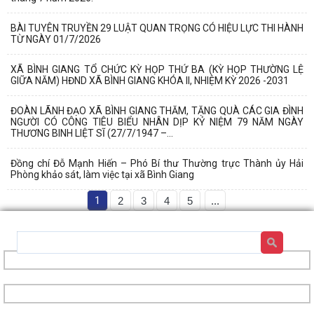
BÀI TUYÊN TRUYỀN 29 LUẬT QUAN TRỌNG CÓ HIỆU LỰC THI HÀNH
TỪ NGÀY 01/7/2026
XÃ BÌNH GIANG TỔ CHỨC KỲ HỌP THỨ BA (KỲ HỌP THƯỜNG LỆ
GIỮA NĂM) HĐND XÃ BÌNH GIANG KHÓA II, NHIỆM KỲ 2026 -2031
ĐOÀN LÃNH ĐẠO XÃ BÌNH GIANG THĂM, TẶNG QUÀ CÁC GIA ĐÌNH
NGƯỜI CÓ CÔNG TIÊU BIỂU NHÂN DỊP KỶ NIỆM 79 NĂM NGÀY
THƯƠNG BINH LIỆT SĨ (27/7/1947 –...
Đồng chí Đỗ Mạnh Hiến – Phó Bí thư Thường trực Thành ủy Hải
Phòng khảo sát, làm việc tại xã Bình Giang
1
2
3
4
5
...