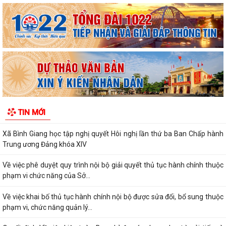
XÃ BÌNH GIANG TỔ CHỨC TẬP HUẤN VỀ HỆ THỐNG QUẢN LÝ CHẤT
LƯỢNG THEO TIÊU CHUẨN QUỐC GIA TCVN...
UBND xã triển khai giải quyết chế độ chính sách đối với người hoạt
động không chuyên trách ở thôn
Nghị quyết Về việc quy định mức chi thăm chúc tết Nguyên đán, thăm
hỏi ốm đau, trợ cấp đối với một...
TIN MỚI
Bình Giang triển khai Kế hoạch lấy mẫu hài cốt liệt sĩ
Xã Bình Giang học tập nghị quyết Hôi nghị lần thứ ba Ban Chấp hành
Trung ương Đảng khóa XIV
Về việc phê duyệt quy trình nội bộ giải quyết thủ tục hành chính thuộc
phạm vi chức năng của Sở...
Về việc khai bố thủ tục hành chính nội bộ được sửa đổi, bổ sung thuộc
phạm vi, chức năng quản lý...