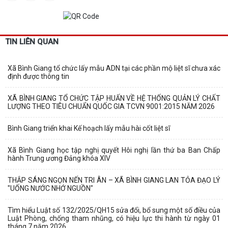
TIN LIÊN QUAN
Xã Bình Giang tổ chức lấy mẫu ADN tại các phần mộ liệt sĩ chưa xác
định được thông tin
XÃ BÌNH GIANG TỔ CHỨC TẬP HUẤN VỀ HỆ THỐNG QUẢN LÝ CHẤT
LƯỢNG THEO TIÊU CHUẨN QUỐC GIA TCVN 9001:2015 NĂM 2026
Bình Giang triển khai Kế hoạch lấy mẫu hài cốt liệt sĩ
Xã Bình Giang học tập nghị quyết Hôi nghị lần thứ ba Ban Chấp
hành Trung ương Đảng khóa XIV
THẮP SÁNG NGỌN NẾN TRI ÂN – XÃ BÌNH GIANG LAN TỎA ĐẠO LÝ
"UỐNG NƯỚC NHỚ NGUỒN"
Tìm hiểu Luật số 132/2025/QH15 sửa đổi, bổ sung một số điều của
Luật Phòng, chống tham nhũng, có hiệu lực thi hành từ ngày 01
tháng 7 năm 2026.