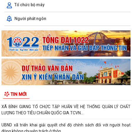
Tổ chức bộ máy
Người phát ngôn
Về việc danh mục TTHC đã cung cấp DVCTT và TTHC chưa đủ điều
kiện cung cấp DVCTT trên Cổng Dịch vụ...
Xã Bình Giang tổ chức lấy mẫu ADN tại các phần mộ liệt sĩ chưa xác
định được thông tin
Công khai Nghị Quyết quy định về lệ phí đăng ký kinh doanh trên địa
bàn thành phố Hải Phòng
Về việc công khai danh mục thủ tục hành chính được sửa đổi, bổ sung,
bị bãi bỏ thuộc phạm vi chức...
TIN MỚI
Kết quả giải quyết thủ tục hành chính tháng 7 năm 2026
XÃ BÌNH GIANG TỔ CHỨC TẬP HUẤN VỀ HỆ THỐNG QUẢN LÝ CHẤT
LƯỢNG THEO TIÊU CHUẨN QUỐC GIA TCVN...
UBND xã triển khai giải quyết chế độ chính sách đối với người hoạt
động không chuyên trách ở thôn