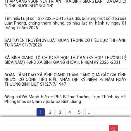
THẮP SÁNG NGỌN NẾN TRI ÂN – XÃ BÌNH GIANG LAN TỎA ĐẠO LÝ
"UỐNG NƯỚC NHỚ NGUỒN"
Tìm hiểu Luật số 132/2025/QH15 sửa đổi, bổ sung một số điều của
Luật Phòng, chống tham nhũng, có hiệu lực thi hành từ ngày 01
tháng 7 năm 2026.
BÀI TUYÊN TRUYỀN 29 LUẬT QUAN TRỌNG CÓ HIỆU LỰC THI HÀNH
TỪ NGÀY 01/7/2026
XÃ BÌNH GIANG TỔ CHỨC KỲ HỌP THỨ BA (KỲ HỌP THƯỜNG LỆ
GIỮA NĂM) HĐND XÃ BÌNH GIANG KHÓA II, NHIỆM KỲ 2026 -2031
ĐOÀN LÃNH ĐẠO XÃ BÌNH GIANG THĂM, TẶNG QUÀ CÁC GIA ĐÌNH
NGƯỜI CÓ CÔNG TIÊU BIỂU NHÂN DỊP KỶ NIỆM 79 NĂM NGÀY
THƯƠNG BINH LIỆT SĨ (27/7/1947 –...
Đồng chí Đỗ Mạnh Hiến – Phó Bí thư Thường trực Thành ủy Hải
Phòng khảo sát, làm việc tại xã Bình Giang
1
2
3
4
5
...