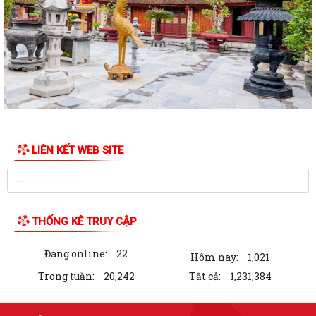
Về việc công khai danh mục thủ tục hành chính bị bãi bỏ thuộc phạm vi
chức năng của Sở Nông nghiệp...
THẮP SÁNG NGỌN NẾN TRI ÂN – XÃ BÌNH GIANG LAN TỎA ĐẠO LÝ
"UỐNG NƯỚC NHỚ NGUỒN"
Tìm hiểu Luật số 132/2025/QH15 sửa đổi, bổ sung một số điều của
Luật Phòng, chống tham nhũng, có...
XÃ BÌNH GIANG TỔ CHỨC KỲ HỌP THỨ BA (KỲ HỌP THƯỜNG LỆ GIỮA
LIÊN KẾT WEB SITE
NĂM) HĐND XÃ BÌNH GIANG KHÓA II, NHIỆM...
Về việc công khai thủ tục hành chính nội bộ ban hành mới lĩnh vực điện
lực thuộc phạm vi chức năng...
THỐNG KÊ TRUY CẬP
Tuyên truyền, hướng dẫn người dân sử dụng VNeID, dịch vụ công trực
tuyến, thanh toán không dùng...
Đang online:
22
Hôm nay:
1,021
Về việc công khai danh mục thủ tục hành chính mới ban hành, bị bãi bỏ
Trong tuần:
20,242
Tất cả:
1,231,384
thuộc phạm vi chức năng của...
Xã Bình Giang ra quân tổng dọn vệ sinh các Nghĩa trang Liệt sĩ trên địa