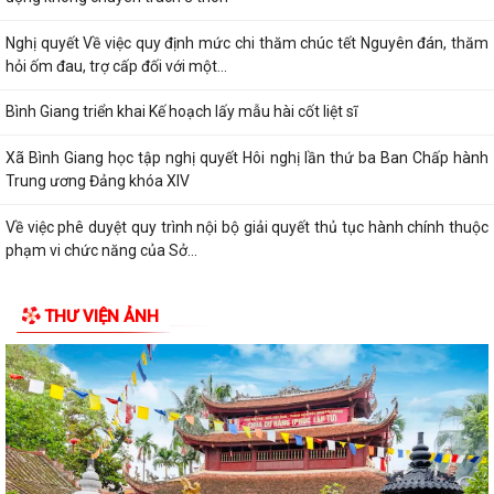
Nghị quyết Về việc quy định mức chi thăm chúc tết Nguyên đán, thăm
hỏi ốm đau, trợ cấp đối với một...
Bình Giang triển khai Kế hoạch lấy mẫu hài cốt liệt sĩ
Xã Bình Giang học tập nghị quyết Hôi nghị lần thứ ba Ban Chấp hành
Trung ương Đảng khóa XIV
Về việc phê duyệt quy trình nội bộ giải quyết thủ tục hành chính thuộc
phạm vi chức năng của Sở...
Về việc khai bố thủ tục hành chính nội bộ được sửa đổi, bổ sung thuộc
THƯ VIỆN ẢNH
phạm vi, chức năng quản lý...
Quyết định Về việc kiện toàn Ban chỉ đạo áp dụng, duy trì, cải tiến và
công bố Hệ thống quản lý...
ĐỜI ĐỜI GHI NHỚ CÔNG ƠN CÁC ANH HÙNG LIỆT SĨ, THƯƠNG BINH,
BỆNH BINH VÀ NGƯỜI CÓ CÔNG VỚI CÁCH MẠNG