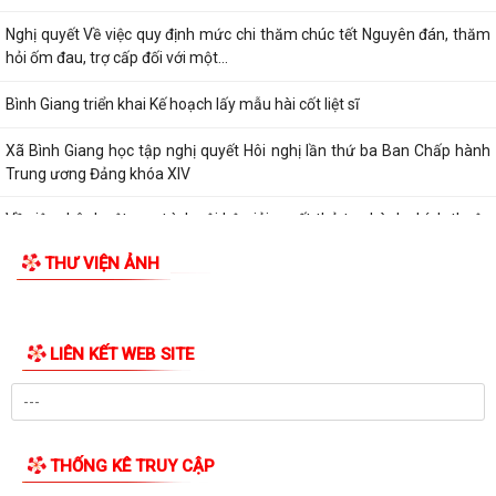
XÃ BÌNH GIANG TỔ CHỨC TẬP HUẤN VỀ HỆ THỐNG QUẢN LÝ CHẤT
LƯỢNG THEO TIÊU CHUẨN QUỐC GIA TCVN...
UBND xã triển khai giải quyết chế độ chính sách đối với người hoạt
động không chuyên trách ở thôn
Nghị quyết Về việc quy định mức chi thăm chúc tết Nguyên đán, thăm
hỏi ốm đau, trợ cấp đối với một...
Bình Giang triển khai Kế hoạch lấy mẫu hài cốt liệt sĩ
Xã Bình Giang học tập nghị quyết Hôi nghị lần thứ ba Ban Chấp hành
Trung ương Đảng khóa XIV
Về việc phê duyệt quy trình nội bộ giải quyết thủ tục hành chính thuộc
phạm vi chức năng của Sở...
THƯ VIỆN ẢNH
Về việc khai bố thủ tục hành chính nội bộ được sửa đổi, bổ sung thuộc
phạm vi, chức năng quản lý...
Quyết định Về việc kiện toàn Ban chỉ đạo áp dụng, duy trì, cải tiến và