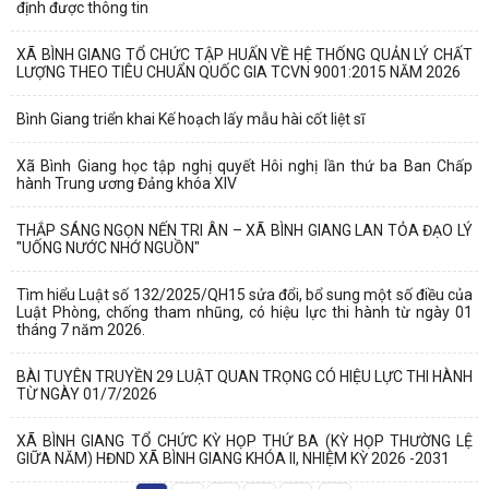
định được thông tin
XÃ BÌNH GIANG TỔ CHỨC TẬP HUẤN VỀ HỆ THỐNG QUẢN LÝ CHẤT
LƯỢNG THEO TIÊU CHUẨN QUỐC GIA TCVN 9001:2015 NĂM 2026
Bình Giang triển khai Kế hoạch lấy mẫu hài cốt liệt sĩ
Xã Bình Giang học tập nghị quyết Hôi nghị lần thứ ba Ban Chấp
hành Trung ương Đảng khóa XIV
THẮP SÁNG NGỌN NẾN TRI ÂN – XÃ BÌNH GIANG LAN TỎA ĐẠO LÝ
"UỐNG NƯỚC NHỚ NGUỒN"
Tìm hiểu Luật số 132/2025/QH15 sửa đổi, bổ sung một số điều của
Luật Phòng, chống tham nhũng, có hiệu lực thi hành từ ngày 01
tháng 7 năm 2026.
BÀI TUYÊN TRUYỀN 29 LUẬT QUAN TRỌNG CÓ HIỆU LỰC THI HÀNH
TỪ NGÀY 01/7/2026
XÃ BÌNH GIANG TỔ CHỨC KỲ HỌP THỨ BA (KỲ HỌP THƯỜNG LỆ
GIỮA NĂM) HĐND XÃ BÌNH GIANG KHÓA II, NHIỆM KỲ 2026 -2031