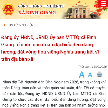
CỔNG THÔNG TIN ĐIỆN TỬ
XÃ BÌNH GIANG
TIN TỨC - SỰ KIỆN
Đảng ủy, HĐND, UBND, Ủy ban MTTQ xã Bình
Giang tổ chức các đoàn đại biểu đến dâng
hương, đặt vòng hoa viếng Nghĩa trang liệt sĩ
trên địa bàn xã
13/02/2026
Nhân dịp Tết Nguyên đán Bính Ngọ năm 2026, trong không khí
toàn Đảng, toàn dân và toàn quân vui xuân, đón Tết cổ truyền
của dân tộc, Đảng ủy, HĐND, UBND, Ủy ban MTTQ xã Bình
Giang tổ chức các đoàn đại biểu đến dâng hương, đặt vòng
hoa viếng Nghĩa trang liệt sĩ trên địa bàn xã nhằm tưởng nhớ,