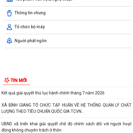
sung thuộc phạm vi chức năng...
Thông tin chung
Thông báo Về việc công khai danh sách đề nghị tặng, truy tặng “Huy
chương Thanh niên xung phong vẻ...
Tổ chức bộ máy
Nghị quyết Quy định mức thu phí, lệ phí thuộc thẩm quyền của Hội
Người phát ngôn
đồng nhân dân thành phố đối với...
Về việc danh mục TTHC đã cung cấp DVCTT và TTHC chưa đủ điều
kiện cung cấp DVCTT trên Cổng Dịch vụ...
Xã Bình Giang tổ chức lấy mẫu ADN tại các phần mộ liệt sĩ chưa xác
định được thông tin
Công khai Nghị Quyết quy định về lệ phí đăng ký kinh doanh trên địa
bàn thành phố Hải Phòng
Về việc công khai danh mục thủ tục hành chính được sửa đổi, bổ sung,
TIN MỚI
bị bãi bỏ thuộc phạm vi chức...
Kết quả giải quyết thủ tục hành chính tháng 7 năm 2026