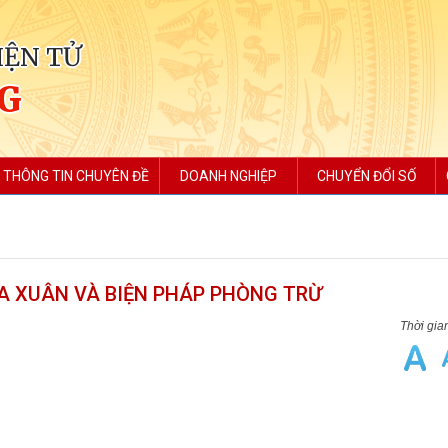
IỆN TỬ
NG
THÔNG TIN CHUYÊN ĐỀ
DOANH NGHIỆP
CHUYỂN ĐỔI SỐ
ÚA XUÂN VÀ BIỆN PHÁP PHÒNG TRỪ