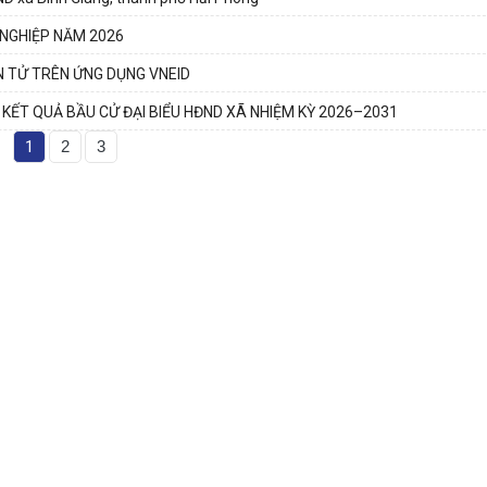
 NGHIỆP NĂM 2026
N TỬ TRÊN ỨNG DỤNG VNEID
 KẾT QUẢ BẦU CỬ ĐẠI BIỂU HĐND XÃ NHIỆM KỲ 2026–2031
1
2
3