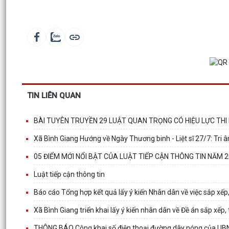
TIN LIÊN QUAN
BÀI TUYÊN TRUYỀN 29 LUẬT QUAN TRỌNG CÓ HIỆU LỰC THI
Xã Bình Giang Hướng về Ngày Thương binh - Liệt sĩ 27/7: Tri â
05 ĐIỂM MỚI NỔI BẬT CỦA LUẬT TIẾP CẬN THÔNG TIN NĂM 
Luật tiếp cận thông tin
Báo cáo Tổng hợp kết quả lấy ý kiến Nhân dân về việc sắp xếp
Xã Bình Giang triển khai lấy ý kiến nhân dân về Đề án sắp xếp
THÔNG BÁO Công khai số điện thoại đường dây nóng của UBN