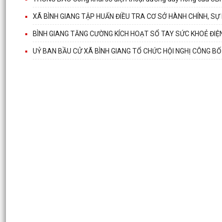
XÃ BÌNH GIANG TẬP HUẤN ĐIỀU TRA CƠ SỞ HÀNH CHÍNH, SỰ
BÌNH GIANG TĂNG CƯỜNG KÍCH HOẠT SỔ TAY SỨC KHOẺ ĐIỆ
UỶ BAN BẦU CỬ XÃ BÌNH GIANG TỔ CHỨC HỘI NGHỊ CÔNG BỐ