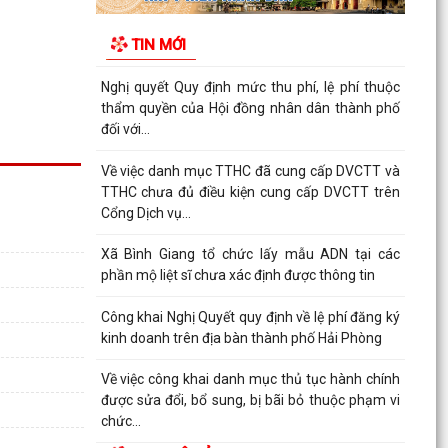
Thông báo Về việc công khai danh sách đề nghị
tặng, truy tặng “Huy chương Thanh niên xung
TIN MỚI
phong vẻ...
Nghị quyết Quy định mức thu phí, lệ phí thuộc
thẩm quyền của Hội đồng nhân dân thành phố
đối với...
Về việc danh mục TTHC đã cung cấp DVCTT và
TTHC chưa đủ điều kiện cung cấp DVCTT trên
Cổng Dịch vụ...
Xã Bình Giang tổ chức lấy mẫu ADN tại các
phần mộ liệt sĩ chưa xác định được thông tin
Công khai Nghị Quyết quy định về lệ phí đăng ký
kinh doanh trên địa bàn thành phố Hải Phòng
Về việc công khai danh mục thủ tục hành chính
được sửa đổi, bổ sung, bị bãi bỏ thuộc phạm vi
chức...