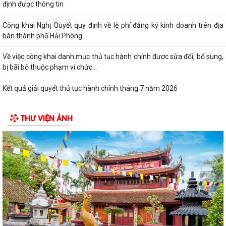
định được thông tin
Công khai Nghị Quyết quy định về lệ phí đăng ký kinh doanh trên địa
bàn thành phố Hải Phòng
Về việc công khai danh mục thủ tục hành chính được sửa đổi, bổ sung,
bị bãi bỏ thuộc phạm vi chức...
Kết quả giải quyết thủ tục hành chính tháng 7 năm 2026
XÃ BÌNH GIANG TỔ CHỨC TẬP HUẤN VỀ HỆ THỐNG QUẢN LÝ CHẤT
THƯ VIỆN ẢNH
LƯỢNG THEO TIÊU CHUẨN QUỐC GIA TCVN...
UBND xã triển khai giải quyết chế độ chính sách đối với người hoạt
động không chuyên trách ở thôn
Nghị quyết Về việc quy định mức chi thăm chúc tết Nguyên đán, thăm
hỏi ốm đau, trợ cấp đối với một...
Bình Giang triển khai Kế hoạch lấy mẫu hài cốt liệt sĩ
Xã Bình Giang học tập nghị quyết Hôi nghị lần thứ ba Ban Chấp hành