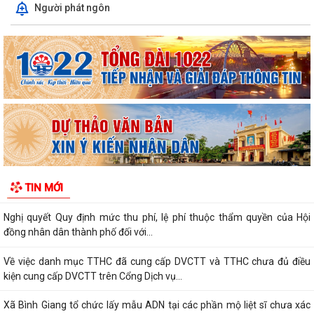
Người phát ngôn
bàn xã
Lãnh đạo xã Bình Giang kiểm tra tiến độ thi công các công trình trên
địa bàn
Về việc công khai danh mục thủ tục hành chính được sửa đổi, bổ sung,
thay thế, bị bãi bỏ thuộc...
Về việc công khai thủ tục hành chính ban hành mới, được sửa đổi, bổ
sung thuộc phạm vi chức năng...
Thông báo Về việc công khai danh sách đề nghị tặng, truy tặng “Huy
TIN MỚI
chương Thanh niên xung phong vẻ...
Nghị quyết Quy định mức thu phí, lệ phí thuộc thẩm quyền của Hội
đồng nhân dân thành phố đối với...
Về việc danh mục TTHC đã cung cấp DVCTT và TTHC chưa đủ điều
kiện cung cấp DVCTT trên Cổng Dịch vụ...
Xã Bình Giang tổ chức lấy mẫu ADN tại các phần mộ liệt sĩ chưa xác