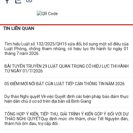
TIN LIÊN QUAN
Tìm hiểu Luật số 132/2025/QH15 sửa đổi, bổ sung một số điều của
Luật Phòng, chống tham nhũng, có hiệu lực thi hành từ ngày 01
tháng 7 năm 2026.
BÀI TUYÊN TRUYỀN 29 LUẬT QUAN TRỌNG CÓ HIỆU LỰC THI HÀNH
TỪ NGÀY 01/7/2026
05 ĐIỂM MỚI NỔI BẬT CỦA LUẬT TIẾP CẬN THÔNG TIN NĂM 2026
Dự thảo Nghị quyết Về việc Quyết định các biện pháp bảo đảm thực
hiện dân chủ ở cơ sở trên địa bàn xã Bình Giang
TỔNG HỢP Ý KIẾN, TIẾP THU, GIẢI TRÌNH Ý KIẾN GÓP Ý ĐỐI VỚI DỰ
THẢO NGHỊ QUYẾTQuy định mức chi thăm, chúc Tết Nguyên đán,
thăm hỏi ốm đau, trợ cấp đối...