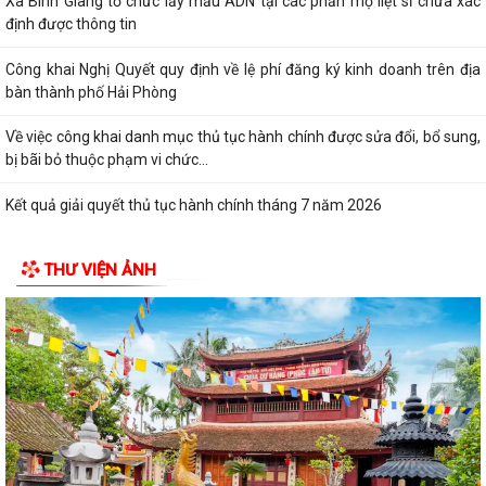
Xã Bình Giang tổ chức lấy mẫu ADN tại các phần mộ liệt sĩ chưa xác
định được thông tin
Công khai Nghị Quyết quy định về lệ phí đăng ký kinh doanh trên địa
bàn thành phố Hải Phòng
Về việc công khai danh mục thủ tục hành chính được sửa đổi, bổ sung,
bị bãi bỏ thuộc phạm vi chức...
Kết quả giải quyết thủ tục hành chính tháng 7 năm 2026
XÃ BÌNH GIANG TỔ CHỨC TẬP HUẤN VỀ HỆ THỐNG QUẢN LÝ CHẤT
THƯ VIỆN ẢNH
LƯỢNG THEO TIÊU CHUẨN QUỐC GIA TCVN...
UBND xã triển khai giải quyết chế độ chính sách đối với người hoạt
động không chuyên trách ở thôn
Nghị quyết Về việc quy định mức chi thăm chúc tết Nguyên đán, thăm
hỏi ốm đau, trợ cấp đối với một...
Bình Giang triển khai Kế hoạch lấy mẫu hài cốt liệt sĩ