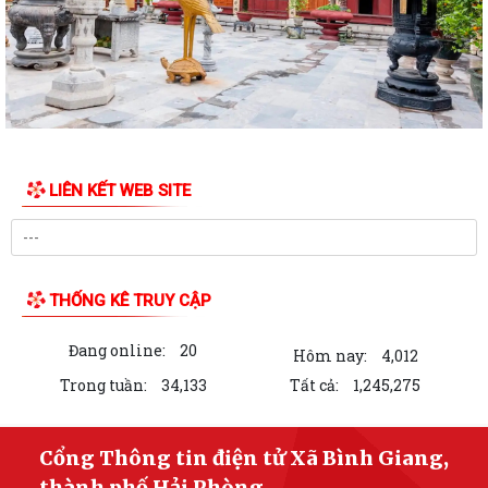
Xã Bình Giang học tập nghị quyết Hôi nghị lần thứ ba Ban Chấp hành
Trung ương Đảng khóa XIV
Về việc phê duyệt quy trình nội bộ giải quyết thủ tục hành chính thuộc
phạm vi chức năng của Sở...
Về việc khai bố thủ tục hành chính nội bộ được sửa đổi, bổ sung thuộc
phạm vi, chức năng quản lý...
LIÊN KẾT WEB SITE
Quyết định Về việc kiện toàn Ban chỉ đạo áp dụng, duy trì, cải tiến và
công bố Hệ thống quản lý...
ĐỜI ĐỜI GHI NHỚ CÔNG ƠN CÁC ANH HÙNG LIỆT SĨ, THƯƠNG BINH,
THỐNG KÊ TRUY CẬP
BỆNH BINH VÀ NGƯỜI CÓ CÔNG VỚI CÁCH MẠNG
Đang online:
20
Về việc công khai danh mục thủ tục hành chính bị bãi bỏ thuộc phạm vi
Hôm nay:
4,012
chức năng của Sở Nông nghiệp...
Trong tuần:
34,133
Tất cả:
1,245,275
THẮP SÁNG NGỌN NẾN TRI ÂN – XÃ BÌNH GIANG LAN TỎA ĐẠO LÝ
"UỐNG NƯỚC NHỚ NGUỒN"
Cổng Thông tin điện tử Xã Bình Giang,
thành phố Hải Phòng