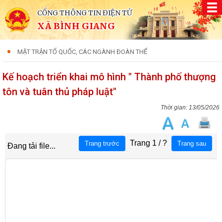
CỔNG THÔNG TIN ĐIỆN TỬ
XÃ BÌNH GIANG
MẶT TRẬN TỔ QUỐC, CÁC NGÀNH ĐOÀN THỂ
Kế hoạch triển khai mô hình " Thành phố thượng
tôn và tuân thủ pháp luật"
13/05/2026