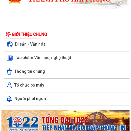
GIỚI THIỆU CHUNG
Di sản - Văn hóa
Tác phẩm Văn học, nghệ thuật
Thông tin chung
Tổ chức bộ máy
Nghị quyết Quy định mức thu phí, lệ phí thuộc thẩm quyền của Hội
Người phát ngôn
đồng nhân dân thành phố đối với...
Về việc danh mục TTHC đã cung cấp DVCTT và TTHC chưa đủ điều
kiện cung cấp DVCTT trên Cổng Dịch vụ...