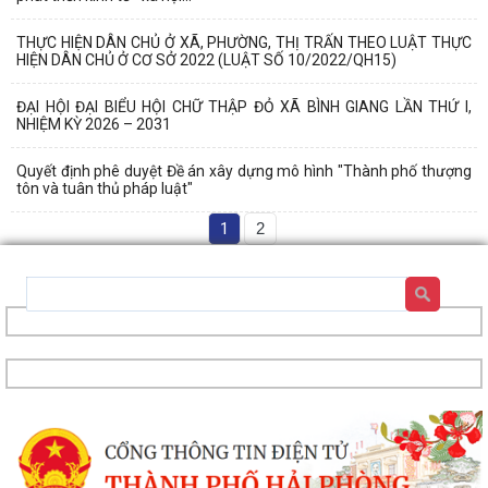
THỰC HIỆN DÂN CHỦ Ở XÃ, PHƯỜNG, THỊ TRẤN THEO LUẬT THỰC
HIỆN DÂN CHỦ Ở CƠ SỞ 2022 (LUẬT SỐ 10/2022/QH15)
ĐẠI HỘI ĐẠI BIỂU HỘI CHỮ THẬP ĐỎ XÃ BÌNH GIANG LẦN THỨ I,
NHIỆM KỲ 2026 – 2031
Quyết định phê duyệt Đề án xây dựng mô hình "Thành phố thượng
tôn và tuân thủ pháp luật"
1
2