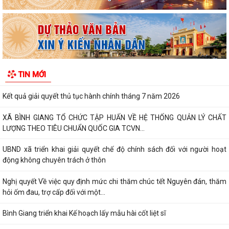
Xã Bình Giang tổ chức lấy mẫu ADN tại các phần mộ liệt sĩ chưa xác
định được thông tin
Công khai Nghị Quyết quy định về lệ phí đăng ký kinh doanh trên địa
bàn thành phố Hải Phòng
Về việc công khai danh mục thủ tục hành chính được sửa đổi, bổ sung,
TIN MỚI
bị bãi bỏ thuộc phạm vi chức...
Kết quả giải quyết thủ tục hành chính tháng 7 năm 2026
XÃ BÌNH GIANG TỔ CHỨC TẬP HUẤN VỀ HỆ THỐNG QUẢN LÝ CHẤT
LƯỢNG THEO TIÊU CHUẨN QUỐC GIA TCVN...
UBND xã triển khai giải quyết chế độ chính sách đối với người hoạt
động không chuyên trách ở thôn
Nghị quyết Về việc quy định mức chi thăm chúc tết Nguyên đán, thăm
hỏi ốm đau, trợ cấp đối với một...
Bình Giang triển khai Kế hoạch lấy mẫu hài cốt liệt sĩ