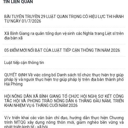
TIN LIÊN QUAN
BÀI TUYÊN TRUYỀN 29 LUẬT QUAN TRỌNG CÓ HIỆU LỰC THI HÀNH
TỪ NGÀY 01/7/2026
Xã Bình Giang ra quân tổng dọn vệ sinh các Nghĩa trang Liệt sĩ trên
địa bàn xã
05 ĐIỂM MỚI NỔI BẬT CỦA LUẬT TIẾP CẬN THÔNG TIN NĂM 2026
Luật tiếp cận thông tin
QUYẾT ĐỊNH Về việc công bố Danh sách tổ chức thực hiện trợ giúp
pháp lý và người thực hiện trợ giúp pháp lý trên địa bàn thành phố
Hải Phòng
HỘI NÔNG DÂN XÃ BÌNH GIANG TỔ CHỨC HỘI NGHỊ SƠ KẾT CÔNG
TÁC HỘI VÀ PHONG TRÀO NÔNG DÂN 6 THÁNG ĐẦU NĂM, TRIỂN
KHAI NHIỆM VỤ 6 THÁNG CUỐI NĂM 2026
V/v triển khai các văn bản chỉ đạo, hướng dẫn thực hiện Chương
trình MTQG xây dựng nông thôn mới, giảm nghèo bền vững và
phát triển kinh tế - xã hội...