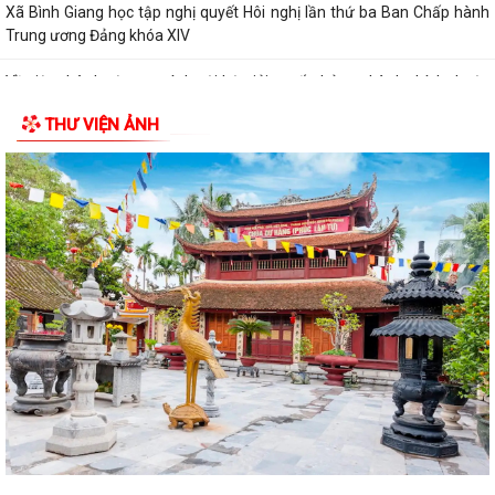
Xã Bình Giang học tập nghị quyết Hôi nghị lần thứ ba Ban Chấp hành
Trung ương Đảng khóa XIV
Về việc phê duyệt quy trình nội bộ giải quyết thủ tục hành chính thuộc
phạm vi chức năng của Sở...
THƯ VIỆN ẢNH
Về việc khai bố thủ tục hành chính nội bộ được sửa đổi, bổ sung thuộc
phạm vi, chức năng quản lý...
Quyết định Về việc kiện toàn Ban chỉ đạo áp dụng, duy trì, cải tiến và
công bố Hệ thống quản lý...
ĐỜI ĐỜI GHI NHỚ CÔNG ƠN CÁC ANH HÙNG LIỆT SĨ, THƯƠNG BINH,
BỆNH BINH VÀ NGƯỜI CÓ CÔNG VỚI CÁCH MẠNG
Về việc công khai danh mục thủ tục hành chính bị bãi bỏ thuộc phạm vi
chức năng của Sở Nông nghiệp...
THẮP SÁNG NGỌN NẾN TRI ÂN – XÃ BÌNH GIANG LAN TỎA ĐẠO LÝ
"UỐNG NƯỚC NHỚ NGUỒN"