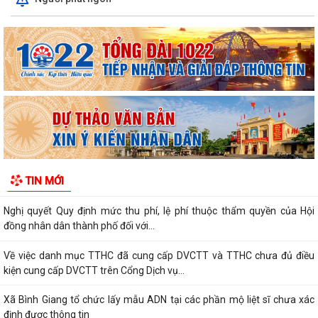
Về việc công khai danh mục thủ tục hành chính được sửa đổi, bổ sung,
thay thế, bị bãi bỏ thuộc...
Về việc công khai thủ tục hành chính ban hành mới, được sửa đổi, bổ
sung thuộc phạm vi chức năng...
Thông báo Về việc công khai danh sách đề nghị tặng, truy tặng “Huy
chương Thanh niên xung phong vẻ...
Nghị quyết Quy định mức thu phí, lệ phí thuộc thẩm quyền của Hội
đồng nhân dân thành phố đối với...
TIN MỚI
Về việc danh mục TTHC đã cung cấp DVCTT và TTHC chưa đủ điều
kiện cung cấp DVCTT trên Cổng Dịch vụ...
Xã Bình Giang tổ chức lấy mẫu ADN tại các phần mộ liệt sĩ chưa xác
định được thông tin
Công khai Nghị Quyết quy định về lệ phí đăng ký kinh doanh trên địa
bàn thành phố Hải Phòng