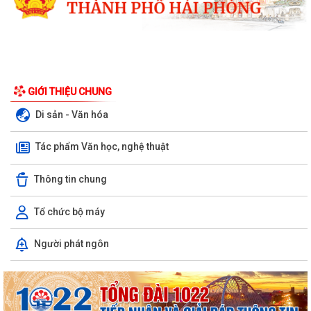
GIỚI THIỆU CHUNG
Di sản - Văn hóa
Tác phẩm Văn học, nghệ thuật
Thông tin chung
Tổ chức bộ máy
Xã Bình Giang tổ chức Hội nghị giao ban Bí thư chi bộ các thôn trên địa
Người phát ngôn
bàn xã
Lãnh đạo xã Bình Giang kiểm tra tiến độ thi công các công trình trên
địa bàn