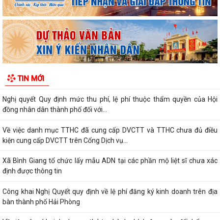
Về việc công khai danh mục thủ tục hành chính được sửa đổi, bổ sung,
thay thế, bị bãi bỏ thuộc...
Về việc công khai thủ tục hành chính ban hành mới, được sửa đổi, bổ
sung thuộc phạm vi chức năng...
Thông báo Về việc công khai danh sách đề nghị tặng, truy tặng “Huy
TIN MỚI
chương Thanh niên xung phong vẻ...
Nghị quyết Quy định mức thu phí, lệ phí thuộc thẩm quyền của Hội
đồng nhân dân thành phố đối với...
Về việc danh mục TTHC đã cung cấp DVCTT và TTHC chưa đủ điều
kiện cung cấp DVCTT trên Cổng Dịch vụ...
Xã Bình Giang tổ chức lấy mẫu ADN tại các phần mộ liệt sĩ chưa xác
định được thông tin
Công khai Nghị Quyết quy định về lệ phí đăng ký kinh doanh trên địa
bàn thành phố Hải Phòng