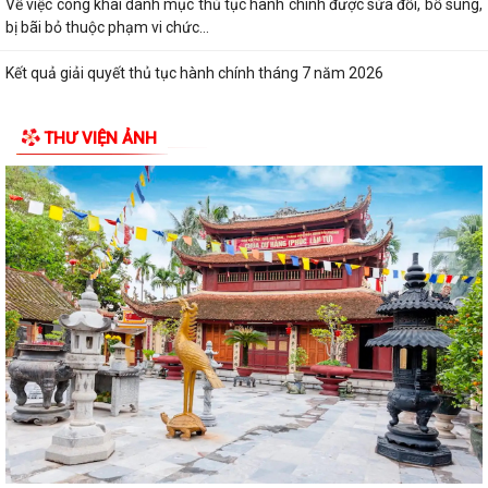
Về việc công khai danh mục thủ tục hành chính được sửa đổi, bổ sung,
bị bãi bỏ thuộc phạm vi chức...
Kết quả giải quyết thủ tục hành chính tháng 7 năm 2026
XÃ BÌNH GIANG TỔ CHỨC TẬP HUẤN VỀ HỆ THỐNG QUẢN LÝ CHẤT
THƯ VIỆN ẢNH
LƯỢNG THEO TIÊU CHUẨN QUỐC GIA TCVN...
UBND xã triển khai giải quyết chế độ chính sách đối với người hoạt
động không chuyên trách ở thôn
Nghị quyết Về việc quy định mức chi thăm chúc tết Nguyên đán, thăm
hỏi ốm đau, trợ cấp đối với một...
Bình Giang triển khai Kế hoạch lấy mẫu hài cốt liệt sĩ
Xã Bình Giang học tập nghị quyết Hôi nghị lần thứ ba Ban Chấp hành
Trung ương Đảng khóa XIV
Về việc phê duyệt quy trình nội bộ giải quyết thủ tục hành chính thuộc
phạm vi chức năng của Sở...