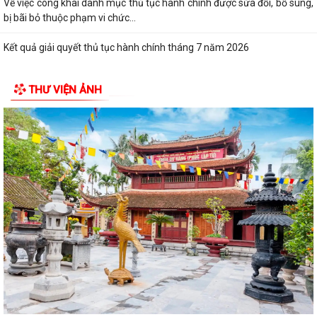
Về việc công khai danh mục thủ tục hành chính được sửa đổi, bổ sung,
bị bãi bỏ thuộc phạm vi chức...
Kết quả giải quyết thủ tục hành chính tháng 7 năm 2026
XÃ BÌNH GIANG TỔ CHỨC TẬP HUẤN VỀ HỆ THỐNG QUẢN LÝ CHẤT
THƯ VIỆN ẢNH
LƯỢNG THEO TIÊU CHUẨN QUỐC GIA TCVN...
UBND xã triển khai giải quyết chế độ chính sách đối với người hoạt
động không chuyên trách ở thôn
Nghị quyết Về việc quy định mức chi thăm chúc tết Nguyên đán, thăm
hỏi ốm đau, trợ cấp đối với một...
Bình Giang triển khai Kế hoạch lấy mẫu hài cốt liệt sĩ
Xã Bình Giang học tập nghị quyết Hôi nghị lần thứ ba Ban Chấp hành
Trung ương Đảng khóa XIV
Về việc phê duyệt quy trình nội bộ giải quyết thủ tục hành chính thuộc
phạm vi chức năng của Sở...