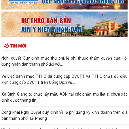
Về việc công khai danh mục thủ tục hành chính được sửa đổi, bổ sung,
thay thế, bị bãi bỏ thuộc...
Về việc công khai thủ tục hành chính ban hành mới, được sửa đổi, bổ
sung thuộc phạm vi chức năng...
Thông báo Về việc công khai danh sách đề nghị tặng, truy tặng “Huy
TIN MỚI
chương Thanh niên xung phong vẻ...
Nghị quyết Quy định mức thu phí, lệ phí thuộc thẩm quyền của Hội
đồng nhân dân thành phố đối với...
Về việc danh mục TTHC đã cung cấp DVCTT và TTHC chưa đủ điều
kiện cung cấp DVCTT trên Cổng Dịch vụ...
Xã Bình Giang tổ chức lấy mẫu ADN tại các phần mộ liệt sĩ chưa xác
định được thông tin
Công khai Nghị Quyết quy định về lệ phí đăng ký kinh doanh trên địa
bàn thành phố Hải Phòng