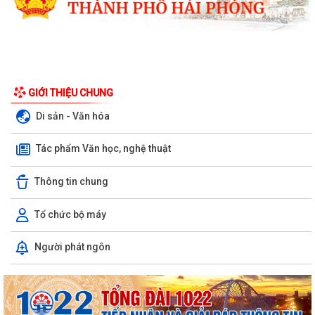
GIỚI THIỆU CHUNG
Di sản - Văn hóa
Tác phẩm Văn học, nghệ thuật
Thông tin chung
Tổ chức bộ máy
Xã Bình Giang tổ chức Hội nghị giao ban Bí thư chi bộ các thôn trên địa
Người phát ngôn
bàn xã
Lãnh đạo xã Bình Giang kiểm tra tiến độ thi công các công trình trên
địa bàn