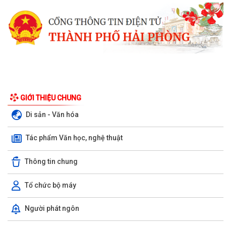
GIỚI THIỆU CHUNG
Di sản - Văn hóa
Tác phẩm Văn học, nghệ thuật
Thông tin chung
Tổ chức bộ máy
CHUNG TAY XOA DỊU NỖI ĐAU DA CAM – HƯỚNG TỚI KỶ NIỆM 65 NĂM
Người phát ngôn
THẢM HỌA DA CAM VIỆT NAM (10/8/1961 –...