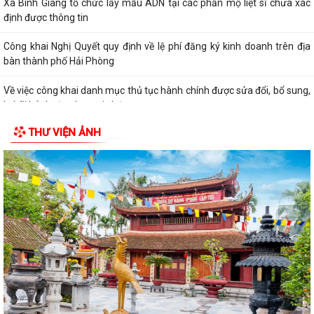
Xã Bình Giang tổ chức lấy mẫu ADN tại các phần mộ liệt sĩ chưa xác
định được thông tin
Công khai Nghị Quyết quy định về lệ phí đăng ký kinh doanh trên địa
bàn thành phố Hải Phòng
Về việc công khai danh mục thủ tục hành chính được sửa đổi, bổ sung,
bị bãi bỏ thuộc phạm vi chức...
THƯ VIỆN ẢNH
Kết quả giải quyết thủ tục hành chính tháng 7 năm 2026
XÃ BÌNH GIANG TỔ CHỨC TẬP HUẤN VỀ HỆ THỐNG QUẢN LÝ CHẤT
LƯỢNG THEO TIÊU CHUẨN QUỐC GIA TCVN...
UBND xã triển khai giải quyết chế độ chính sách đối với người hoạt
động không chuyên trách ở thôn
Nghị quyết Về việc quy định mức chi thăm chúc tết Nguyên đán, thăm
hỏi ốm đau, trợ cấp đối với một...
Bình Giang triển khai Kế hoạch lấy mẫu hài cốt liệt sĩ