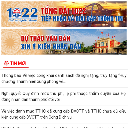
Xã Bình Giang tổ chức Hội nghị giao ban Bí thư chi bộ các thôn trên địa
bàn xã
Lãnh đạo xã Bình Giang kiểm tra tiến độ thi công các công trình trên
địa bàn
Về việc công khai danh mục thủ tục hành chính được sửa đổi, bổ sung,
thay thế, bị bãi bỏ thuộc...
Về việc công khai thủ tục hành chính ban hành mới, được sửa đổi, bổ
TIN MỚI
sung thuộc phạm vi chức năng...
Thông báo Về việc công khai danh sách đề nghị tặng, truy tặng “Huy
chương Thanh niên xung phong vẻ...
Nghị quyết Quy định mức thu phí, lệ phí thuộc thẩm quyền của Hội
đồng nhân dân thành phố đối với...
Về việc danh mục TTHC đã cung cấp DVCTT và TTHC chưa đủ điều
kiện cung cấp DVCTT trên Cổng Dịch vụ...