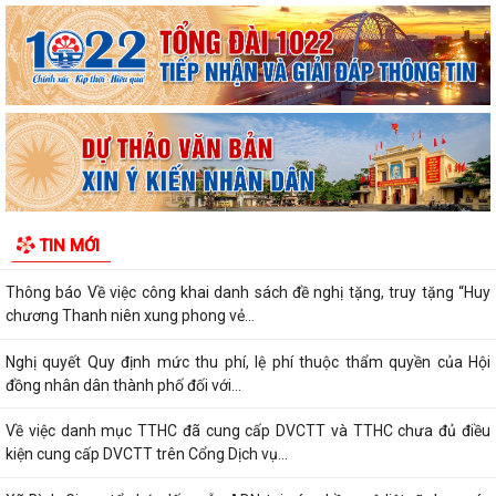
Xã Bình Giang tổ chức Hội nghị giao ban Bí thư chi bộ các thôn trên địa
bàn xã
Lãnh đạo xã Bình Giang kiểm tra tiến độ thi công các công trình trên
địa bàn
Về việc công khai danh mục thủ tục hành chính được sửa đổi, bổ sung,
thay thế, bị bãi bỏ thuộc...
Về việc công khai thủ tục hành chính ban hành mới, được sửa đổi, bổ
TIN MỚI
sung thuộc phạm vi chức năng...
Thông báo Về việc công khai danh sách đề nghị tặng, truy tặng “Huy
chương Thanh niên xung phong vẻ...
Nghị quyết Quy định mức thu phí, lệ phí thuộc thẩm quyền của Hội
đồng nhân dân thành phố đối với...
Về việc danh mục TTHC đã cung cấp DVCTT và TTHC chưa đủ điều
kiện cung cấp DVCTT trên Cổng Dịch vụ...