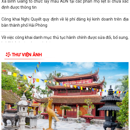
Xã Bình Giang tổ chức lấy mẫu ADN tại các phần mộ liệt sĩ chưa xác
định được thông tin
Công khai Nghị Quyết quy định về lệ phí đăng ký kinh doanh trên địa
bàn thành phố Hải Phòng
Về việc công khai danh mục thủ tục hành chính được sửa đổi, bổ sung,
bị bãi bỏ thuộc phạm vi chức...
THƯ VIỆN ẢNH
Kết quả giải quyết thủ tục hành chính tháng 7 năm 2026
XÃ BÌNH GIANG TỔ CHỨC TẬP HUẤN VỀ HỆ THỐNG QUẢN LÝ CHẤT
LƯỢNG THEO TIÊU CHUẨN QUỐC GIA TCVN...
UBND xã triển khai giải quyết chế độ chính sách đối với người hoạt
động không chuyên trách ở thôn
Nghị quyết Về việc quy định mức chi thăm chúc tết Nguyên đán, thăm
hỏi ốm đau, trợ cấp đối với một...
Bình Giang triển khai Kế hoạch lấy mẫu hài cốt liệt sĩ