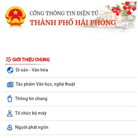
GIỚI THIỆU CHUNG
Di sản - Văn hóa
Tác phẩm Văn học, nghệ thuật
Thông tin chung
Tổ chức bộ máy
CHUNG TAY XOA DỊU NỖI ĐAU DA CAM – HƯỚNG TỚI KỶ NIỆM 65 NĂM
Người phát ngôn
THẢM HỌA DA CAM VIỆT NAM (10/8/1961 –...