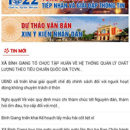
bị bãi bỏ thuộc phạm vi chức...
Kết quả giải quyết thủ tục hành chính tháng 7 năm 2026
XÃ BÌNH GIANG TỔ CHỨC TẬP HUẤN VỀ HỆ THỐNG QUẢN LÝ CHẤT
LƯỢNG THEO TIÊU CHUẨN QUỐC GIA TCVN...
UBND xã triển khai giải quyết chế độ chính sách đối với người hoạt
động không chuyên trách ở thôn
TIN MỚI
Nghị quyết Về việc quy định mức chi thăm chúc tết Nguyên đán, thăm
hỏi ốm đau, trợ cấp đối với một...
Bình Giang triển khai Kế hoạch lấy mẫu hài cốt liệt sĩ
Xã Bình Giang học tập nghị quyết Hôi nghị lần thứ ba Ban Chấp hành
Trung ương Đảng khóa XIV
Về việc phê duyệt quy trình nội bộ giải quyết thủ tục hành chính thuộc
phạm vi chức năng của Sở...
Về việc khai bố thủ tục hành chính nội bộ được sửa đổi, bổ sung thuộc