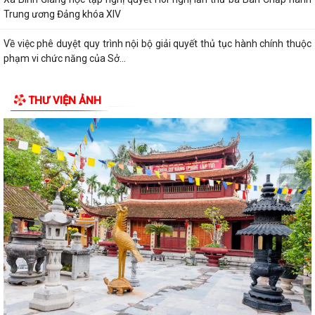
phạm vi, chức năng quản lý...
Quyết định Về việc kiện toàn Ban chỉ đạo áp dụng, duy trì, cải tiến và
công bố Hệ thống quản lý...
ĐỜI ĐỜI GHI NHỚ CÔNG ƠN CÁC ANH HÙNG LIỆT SĨ, THƯƠNG BINH,
BỆNH BINH VÀ NGƯỜI CÓ CÔNG VỚI CÁCH MẠNG
THƯ VIỆN ẢNH
Về việc công khai danh mục thủ tục hành chính bị bãi bỏ thuộc phạm vi
chức năng của Sở Nông nghiệp...
THẮP SÁNG NGỌN NẾN TRI ÂN – XÃ BÌNH GIANG LAN TỎA ĐẠO LÝ
"UỐNG NƯỚC NHỚ NGUỒN"
Tìm hiểu Luật số 132/2025/QH15 sửa đổi, bổ sung một số điều của
Luật Phòng, chống tham nhũng, có...
XÃ BÌNH GIANG TỔ CHỨC KỲ HỌP THỨ BA (KỲ HỌP THƯỜNG LỆ GIỮA
NĂM) HĐND XÃ BÌNH GIANG KHÓA II, NHIỆM...
Về việc công khai thủ tục hành chính nội bộ ban hành mới lĩnh vực điện