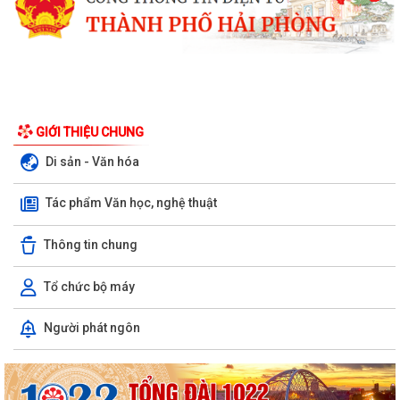
GIỚI THIỆU CHUNG
Di sản - Văn hóa
Tác phẩm Văn học, nghệ thuật
Về việc danh mục TTHC đã cung cấp DVCTT và TTHC chưa đủ điều
kiện cung cấp DVCTT trên Cổng Dịch vụ...
Thông tin chung
Xã Bình Giang tổ chức lấy mẫu ADN tại các phần mộ liệt sĩ chưa xác
Tổ chức bộ máy
định được thông tin
Công khai Nghị Quyết quy định về lệ phí đăng ký kinh doanh trên địa
Người phát ngôn
bàn thành phố Hải Phòng
Về việc công khai danh mục thủ tục hành chính được sửa đổi, bổ sung,