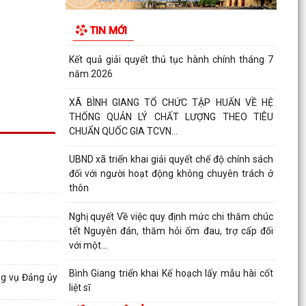
Về việc công khai danh mục thủ tục hành chính
được sửa đổi, bổ sung, bị bãi bỏ thuộc phạm vi
TIN MỚI
chức...
Kết quả giải quyết thủ tục hành chính tháng 7
năm 2026
XÃ BÌNH GIANG TỔ CHỨC TẬP HUẤN VỀ HỆ
THỐNG QUẢN LÝ CHẤT LƯỢNG THEO TIÊU
CHUẨN QUỐC GIA TCVN...
UBND xã triển khai giải quyết chế độ chính sách
đối với người hoạt động không chuyên trách ở
thôn
Nghị quyết Về việc quy định mức chi thăm chúc
tết Nguyên đán, thăm hỏi ốm đau, trợ cấp đối
với một...
Bình Giang triển khai Kế hoạch lấy mẫu hài cốt
ng vụ Đảng ủy
liệt sĩ