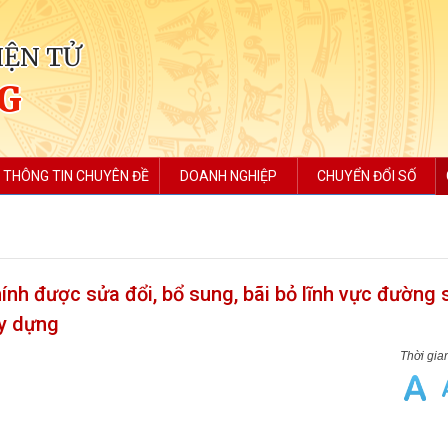
IỆN TỬ
NG
THÔNG TIN CHUYÊN ĐỀ
DOANH NGHIỆP
CHUYỂN ĐỔI SỐ
ính được sửa đổi, bổ sung, bãi bỏ lĩnh vực đường 
ây dựng