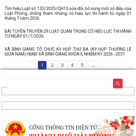
Tìm hiểu Luật số 132/2025/QH15 sửa đổi, bổ sung một số điều của
Luật Phòng, chống tham nhũng, có hiệu lực thi hành từ ngày 01
tháng 7 năm 2026.
BÀI TUYÊN TRUYỀN 29 LUẬT QUAN TRỌNG CÓ HIỆU LỰC THI HÀNH
TỪ NGÀY 01/7/2026
XÃ BÌNH GIANG TỔ CHỨC KỲ HỌP THỨ BA (KỲ HỌP THƯỜNG LỆ
GIỮA NĂM) HĐND XÃ BÌNH GIANG KHÓA II, NHIỆM KỲ 2026 -2031
1
2
3
4
5
...