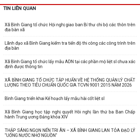
TIN LIÊN QUAN
Xã Bình Giang tổ chức Hội nghị giao ban Bí thư chi bộ các thôn trên
địa bàn xã
Lãnh đạo xã Bình Giang kiểm tra tiến độ thi công các công trình trên
địa bàn
Xã Bình Giang tổ chức lấy mẫu ADN tại các phần mộ liệt sĩ chưa xác
định được thông tin
XÃ BÌNH GIANG TỔ CHỨC TẬP HUẤN VỀ HỆ THỐNG QUẢN LÝ CHẤT
LƯỢNG THEO TIÊU CHUẨN QUỐC GIA TCVN 9001:2015 NĂM 2026
Bình Giang triển khai Kế hoạch lấy mẫu hài cốt liệt sĩ
Xã Bình Giang học tập nghị quyết Hôi nghị lần thứ ba Ban Chấp
hành Trung ương Đảng khóa XIV
THẮP SÁNG NGỌN NẾN TRI ÂN – XÃ BÌNH GIANG LAN TỎA ĐẠO LÝ
"UỐNG NƯỚC NHỚ NGUỒN"