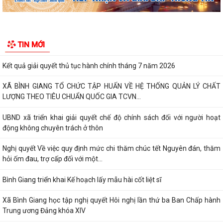
Xã Bình Giang tổ chức lấy mẫu ADN tại các phần mộ liệt sĩ chưa xác
định được thông tin
Công khai Nghị Quyết quy định về lệ phí đăng ký kinh doanh trên địa
bàn thành phố Hải Phòng
Về việc công khai danh mục thủ tục hành chính được sửa đổi, bổ sung,
TIN MỚI
bị bãi bỏ thuộc phạm vi chức...
Kết quả giải quyết thủ tục hành chính tháng 7 năm 2026
XÃ BÌNH GIANG TỔ CHỨC TẬP HUẤN VỀ HỆ THỐNG QUẢN LÝ CHẤT
LƯỢNG THEO TIÊU CHUẨN QUỐC GIA TCVN...
UBND xã triển khai giải quyết chế độ chính sách đối với người hoạt
động không chuyên trách ở thôn
Nghị quyết Về việc quy định mức chi thăm chúc tết Nguyên đán, thăm
hỏi ốm đau, trợ cấp đối với một...
Bình Giang triển khai Kế hoạch lấy mẫu hài cốt liệt sĩ