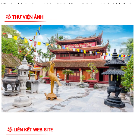
Xã Bình Giang học tập nghị quyết Hôi nghị lần thứ ba Ban Chấp hành
Trung ương Đảng khóa XIV
Về việc phê duyệt quy trình nội bộ giải quyết thủ tục hành chính thuộc
phạm vi chức năng của Sở...
THƯ VIỆN ẢNH
Về việc khai bố thủ tục hành chính nội bộ được sửa đổi, bổ sung thuộc
phạm vi, chức năng quản lý...
Quyết định Về việc kiện toàn Ban chỉ đạo áp dụng, duy trì, cải tiến và
công bố Hệ thống quản lý...
ĐỜI ĐỜI GHI NHỚ CÔNG ƠN CÁC ANH HÙNG LIỆT SĨ, THƯƠNG BINH,
BỆNH BINH VÀ NGƯỜI CÓ CÔNG VỚI CÁCH MẠNG
Về việc công khai danh mục thủ tục hành chính bị bãi bỏ thuộc phạm vi
chức năng của Sở Nông nghiệp...
THẮP SÁNG NGỌN NẾN TRI ÂN – XÃ BÌNH GIANG LAN TỎA ĐẠO LÝ
"UỐNG NƯỚC NHỚ NGUỒN"